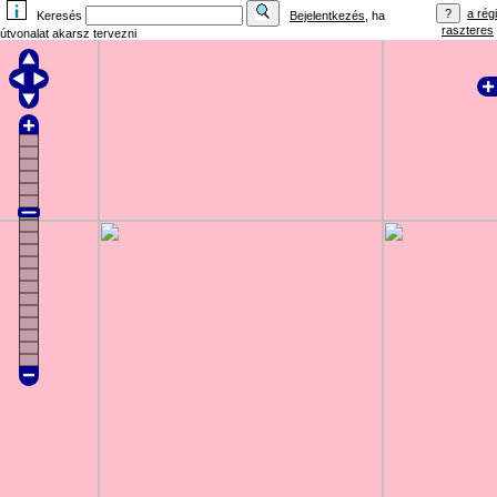
a régi
Keresés
Bejelentkezés
, ha
raszteres
útvonalat akarsz tervezni