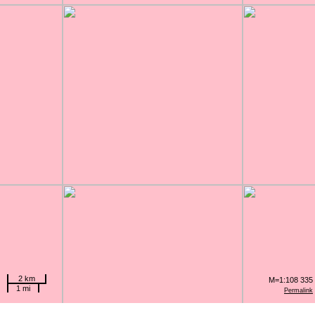
2 km
M=1:108 335
1 mi
Permalink