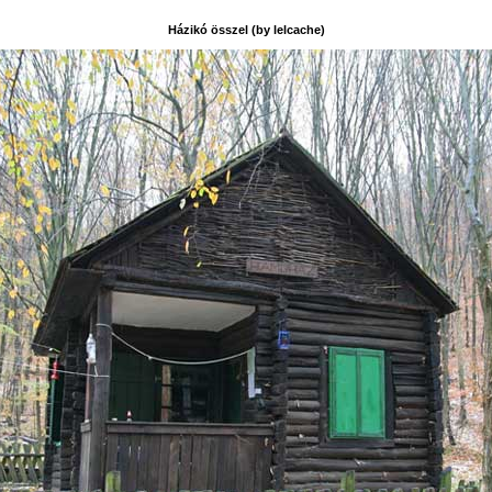
Házikó összel (by lelcache)