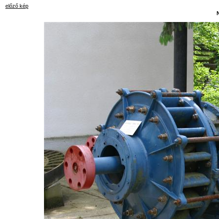
előző kép
N