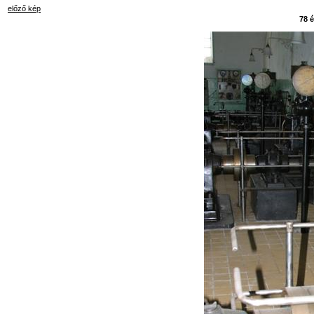
előző kép
78 é