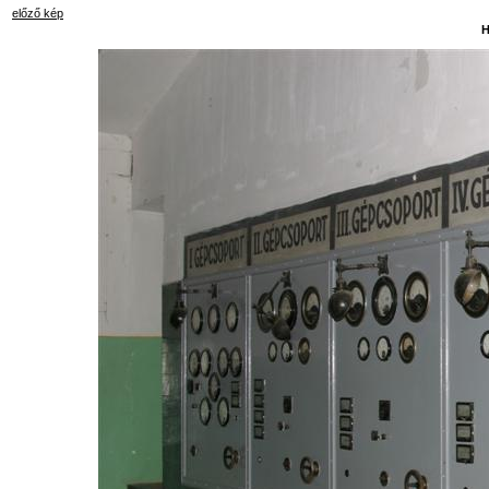
előző kép
H