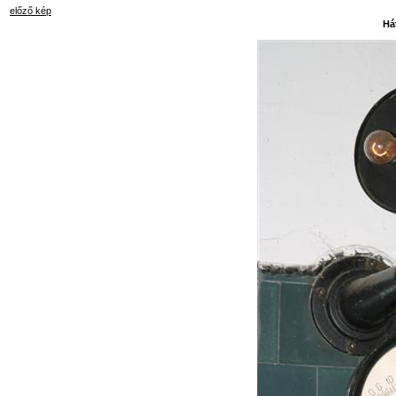
előző kép
Há