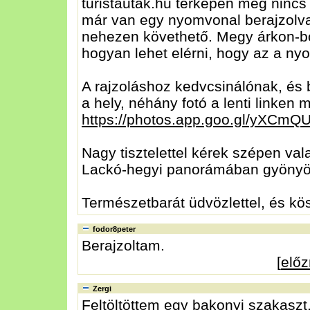
turistautak.hu térképén még nincs
már van egy nyomvonal berajzolva,
nehezen követhető. Megy árkon-b
hogyan lehet elérni, hogy az a nyo
A rajzoláshoz kedvcsinálónak, és
a hely, néhány fotó a lenti linken 
https://photos.app.goo.gl/yXC
Nagy tisztelettel kérek szépen vala
Lackó-hegyi panorámában gyönyör
Természetbarát üdvözlettel, és kö
fodor8peter
Berajzoltam.
[
elő
Zergi
Feltöltöttem egy bakonyi szakaszt,