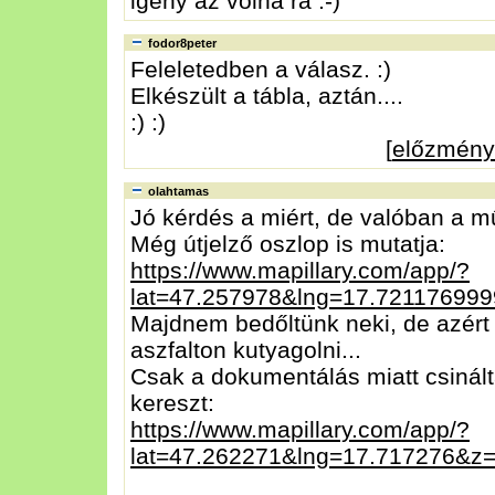
igény az volna rá :-)
fodor8peter
Feleletedben a válasz. :)
Elkészült a tábla, aztán....
:) :)
[
előzmény
olahtamas
Jó kérdés a miért, de valóban a mű
Még útjelző oszlop is mutatja:
https://www.mapillary.com/app/?
lat=47.257978&lng=17.7211769
Majdnem bedőltünk neki, de azért 
aszfalton kutyagolni...
Csak a dokumentálás miatt csinálta
kereszt:
https://www.mapillary.com/app/?
lat=47.262271&lng=17.717276&