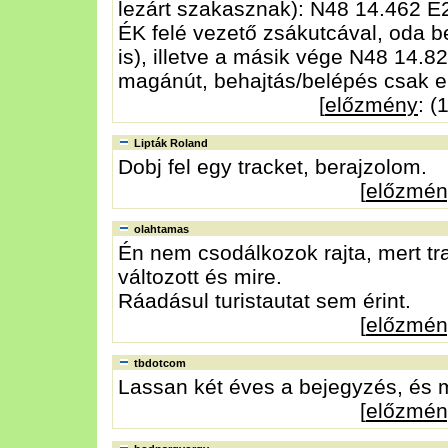
lezárt szakasznak): N48 14.462 E
ÉK felé vezető zsákutcával, oda b
is), illetve a másik vége N48 14.8
magánút, behajtás/belépés csak e
[
előzmény
: (
Lipták Roland
Dobj fel egy tracket, berajzolom.
[
előzmén
olahtamas
Én nem csodálkozok rajta, mert t
változott és mire.
Ráadásul turistautat sem érint.
[
előzmén
tbdotcom
Lassan két éves a bejegyzés, és m
[
előzmén