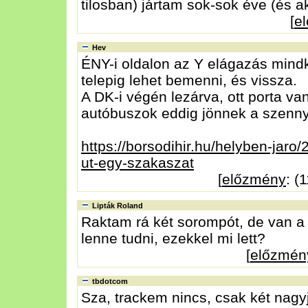
tilosban) jártam sok-sok éve (és a
[
e
Hev
ÉNY-i oldalon az Y elágazás mindk
telepig lehet bemenni, és vissza.
A DK-i végén lezárva, ott porta van 
autóbuszok eddig jönnek a szennyví
https://borsodihir.hu/helyben-jaro/
ut-egy-szakaszat
[
előzmény
: (
Lipták Roland
Raktam rá két sorompót, de van a 
lenne tudni, ezekkel mi lett?
[
előzmén
tbdotcom
Sza, trackem nincs, csak két nagyj