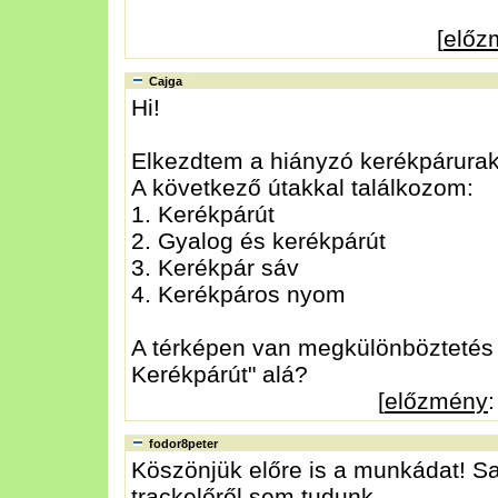
[
előz
Cajga
Hi!
Elkezdtem a hiányzó kerékpárurak 
A következő útakkal találkozom:
1. Kerékpárút
2. Gyalog és kerékpárút
3. Kerékpár sáv
4. Kerékpáros nyom
A térképen van megkülönböztetés 
Kerékpárút" alá?
[
előzmény
fodor8peter
Köszönjük előre is a munkádat! Sa
trackelőről sem tudunk.