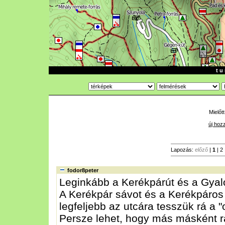
t u 
Mielőt
új hoz
Lapozás:
előző
|
1
|
2
fodor8peter
Leginkább a Kerékpárút és a Gyalo
A Kerékpár sávot és a Kerékpáros 
legfeljebb az utcára tesszük rá a "o
Persze lehet, hogy más másként ra