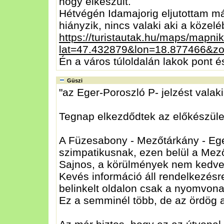
hogy elkészült.
Hétvégén Idamajorig eljutottam m
hiányzik, nincs valaki aki a közel
https://turistautak.hu/maps/mapni
lat=47.432879&lon=18.877466&z
Én a város túloldalán lakok pont é
Güszi
"az Eger-Poroszló P- jelzést valaki
Tegnap elkezdődtek az előkészület
A Füzesabony - Mezőtárkány - Ege
szimpatikusnak, ezen belül a Mező
Sajnos, a körülmények nem kedvez
Kevés információ áll rendelkezésre
belinkelt oldalon csak a nyomvonal
Ez a semminél több, de az ördög a