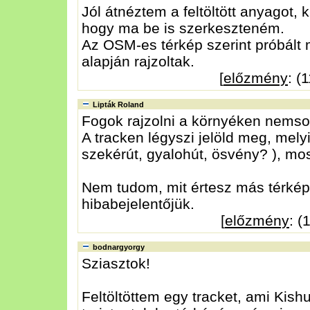
Jól átnéztem a feltöltött anyagot,
hogy ma be is szerkeszteném.
Az OSM-es térkép szerint próbált 
alapján rajzoltak.
[
előzmény
: (
Lipták Roland
Fogok rajzolni a környéken nemso
A tracken légyszi jelöld meg, mely
szekérút, gyalohút, ösvény? ), most
Nem tudom, mit értesz más térkép 
hibabejelentőjük.
[
előzmény
: (
bodnargyorgy
Sziasztok!
Feltöltöttem egy tracket, ami Kish