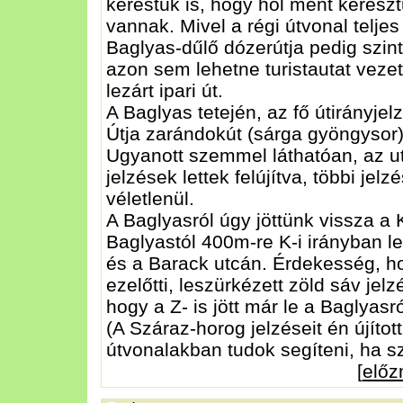
kerestük is, hogy hol ment kereszt
vannak. Mivel a régi útvonal telje
Baglyas-dűlő dózerútja pedig szin
azon sem lehetne turistautat vez
lezárt ipari út.
A Baglyas tetején, az fő útirányje
Útja zarándokút (sárga gyöngysor) j
Ugyanott szemmel láthatóan, az u
jelzések lettek felújítva, többi jelz
véletlenül.
A Baglyasról úgy jöttünk vissza a 
Baglyastól 400m-re K-i irányban le
és a Barack utcán. Érdekesség, ho
ezelőtti, leszürkézett zöld sáv jel
hogy a Z- is jött már le a Baglyasr
(A Száraz-horog jelzéseit én újítot
útvonalakban tudok segíteni, ha s
[
elő