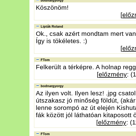
bodnargyorgy
Köszönöm!
[
elő
Lipták Roland
Ok., csak azért mondtam mert van 
Így is tökéletes. :)
[
elő
FTom
Felkerült a térképre. A holnap reg
[
előzmény
: (
bodnargyorgy
Az ilyen volt. Ilyen lesz! .jpg csat
útszakasz jó minőség földút, (aká
lenne sorompó az út elején Kishutá
fák között jól láthatóan kitaposott 
[
előzmény
: (
FTom