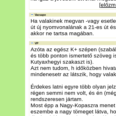
[
előzm
Vacsape
Ha valakinek megvan -vagy esetleg 
út új nyomvonalának a 21-es út és
akkor ne tartsa magában.
VP
Azóta az egész K+ szépen (szabály
és több ponton ismertető szöveg is 
Kutyaxhegyi szakaszt is).
Azt nem tudom, h időközben hivatal
mindenesetr az látszik, hogy vala
Érdekes latni egyre több olyan jelz
régen semmi nem volt, és én (még 
rendszeresen jártam.
Most épp a Nagy-Kopaszra menet (
eszembe a nagy tömeget látva, hogy