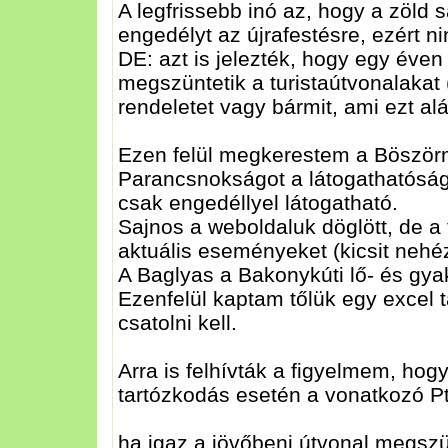
A legfrissebb inó az, hogy a zöld
engedélyt az újrafestésre, ezért nin
DE: azt is jelezték, hogy egy éven
megszüntetik a turistaútvonalakat
rendeletet vagy bármit, ami ezt al
Ezen felül megkerestem a Böször
Parancsnokságot a látogathatóság
csak engedéllyel látogatható.
Sajnos a weboldaluk döglött, de a
aktuális eseményeket (kicsit nehé
A Baglyas a Bakonykúti lő- és gyak
Ezenfelül kaptam tőlük egy excel 
csatolni kell.
Arra is felhívták a figyelmem, hogy 
tartózkodás esetén a vonatkozó Ptk
ha igaz a jövőbeni útvonal megszü