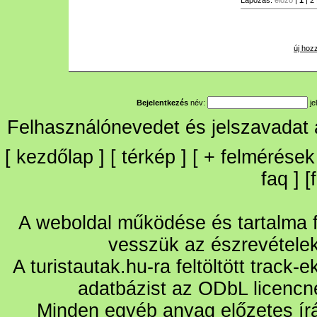
Lapozás:
előző
|
1
|
2
új hoz
Bejelentkezés
név:
je
Felhasználónevedet és jelszavadat
[
kezdőlap
] [
térkép
] [
+
felmérések
faq
] [
A weboldal működése és tartalma fo
vesszük az észrevétele
A turistautak.hu-ra feltöltött track-
adatbázist az ODbL licencn
Minden egyéb anyag előzetes írá