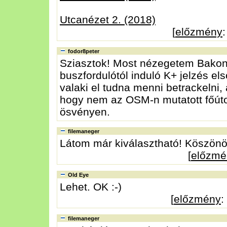
Utcanézet 2. (2018)
[
előzmény
fodor8peter
Sziasztok! Most nézegetem Bakony
buszfordulótól induló K+ jelzés el
valaki el tudna menni betrackelni
hogy nem az OSM-n mutatott főút
ösvényen.
filemaneger
Látom már kiválasztható! Köszön
[
előzmé
Old Eye
Lehet. OK :-)
[
előzmény
:
filemaneger