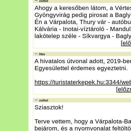
zoltot
Ahogy a keresőben látom, a Vértes
Gyöngyvirág pedig pirosat a Bagly
Én a Várpalota, Thury vár - autóbu
Kálvária - Inotai-víztároló - Mandu
lakótelep széle - Síkvargya - Bag
[
el
Hev
A hivatalos útvonal adott, 2019-be
Egyesülettel érdemes egyeztetni.
https://turistaterkepek.hu:3344/w
[
elő
zoltot
Sziasztok!
Terve vettem, hogy a Várpalota-Ba
bejárom, és a nyomvonalat feltöltö