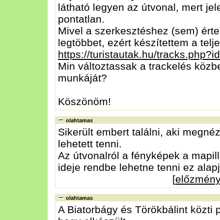
látható legyen az útvonal, mert jel
pontatlan.
Mivel a szerkesztéshez (sem) érte
legtöbbet, ezért készítettem a telj
https://turistautak.hu/tracks.php?
Min változtassak a trackelés közb
munkáját?
Köszönöm!
olahtamas
Sikerült embert találni, aki megné
lehetett tenni.
Az útvonalról a fényképek a mapill
ideje rendbe lehetne tenni ez alap
[
előzmén
olahtamas
A Biatorbágy és Törökbálint közti 