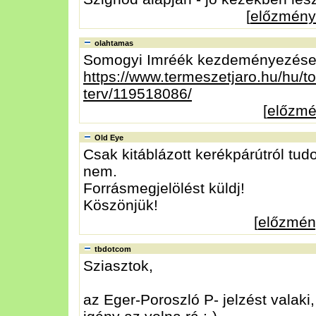
[
előzmény
olahtamas
Somogyi Imréék kezdeményezése
https://www.termeszetjaro.hu/hu/to
terv/119518086/
[
előzm
Old Eye
Csak kitáblázott kerékpárútról tudok
nem.
Forrásmegjelölést küldj!
Köszönjük!
[
előzmén
tbdotcom
Sziasztok,
az Eger-Poroszló P- jelzést valaki,