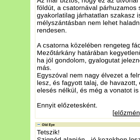
Az már biztos, hogy ez az útvona
földút, a csatornával párhuzamos
gyakorlatilag járhatatlan szakasz is
mélyszántásban nem lehet haladni.
rendesen.
A csatorna közelében rengeteg fá
Mezőtárkány határában kegyetlenü
ha jól gondolom, gyalogutat jelez
más.
Egyszóval nem nagy élvezet a fel
lesz, és fagyott talaj, de havazot
elesés nélkül, és még a vonatot is
Ennyit előzetesként.
[
előzmén
Old Eye
Tetszik!
Szignód alapján - jó kezekben les