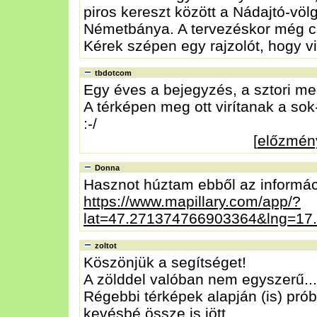
piros kereszt között a Nádajtó-völ
Németbánya. A tervezéskor még c
Kérek szépen egy rajzolót, hogy vi
tbdotcom
Egy éves a bejegyzés, a sztori me
A térképen meg ott virítanak a so
:-/
[
előzmén
Donna
Hasznot húztam ebből az informác
https://www.mapillary.com/app/?
lat=47.271374766903364&lng=1
zoltot
Köszönjük a segítséget!
A zölddel valóban nem egyszerű...
Régebbi térképek alapján (is) prób
kevésbé össze is jött.