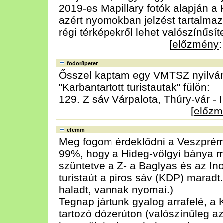
2019-es Mapillary fotók alapján a 
azért nyomokban jelzést tartalmaz
régi térképekről lehet valószínűsít
[
előzmény
fodor8peter
Ősszel kaptam egy VMTSZ nyilvánt
"Karbantartott turistautak" fülön:
129. Z sáv Várpalota, Thúry-vár -
[
előzm
efemm
Meg fogom érdeklődni a Veszprém
99%, hogy a Hideg-völgyi bánya mi
szüntetve a Z- a Baglyas és az Ino
turistaút a piros sáv (KDP) marad
haladt, vannak nyomai.)
Tegnap jártunk gyalog arrafelé, a 
tartozó dózerúton (valószínűleg az