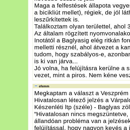
Maga a felfestések állapota vegye
a bicikliút mellet), régiek, de jól
leszűrkítettek is.
Találkoztam olyan területtel, ahol 3
Az általam rögzített nyomvonalako
Inotától a Baglyasig elég ritkán f
melletti résznél, ahol átvezet a k
tudom, hogy szabályos-e, azonban it
is ki van járva...
Jó volna, ha felújításra kerülne 
vezet, mint a piros. Nem kéne ve
efemm
Megkaptam a választ a Veszprém 
Hivatalosan létező jelzés a Várpalo
Készenléti ltp (széle) - Baglyas zöl
"Hivatalosan nincs megszüntetve, c
állandóan probléma van a jelzések
felújítással, hogy nagyon kevés a 