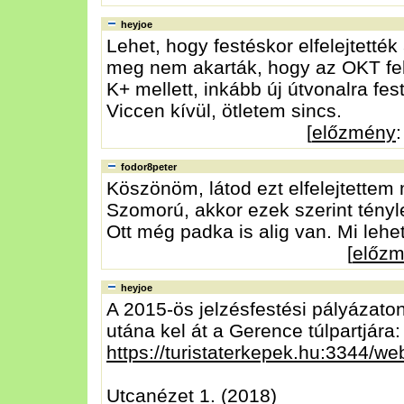
heyjoe
Lehet, hogy festéskor elfelejtették
meg nem akarták, hogy az OKT felú
K+ mellett, inkább új útvonalra fest
Viccen kívül, ötletem sincs.
[
előzmény
fodor8peter
Köszönöm, látod ezt elfelejtettem m
Szomorú, akkor ezek szerint tényleg
Ott még padka is alig van. Mi lehe
[
előz
heyjoe
A 2015-ös jelzésfestési pályázato
utána kel át a Gerence túlpartjára:
https://turistaterkepek.hu:3344/we
Utcanézet 1. (2018)