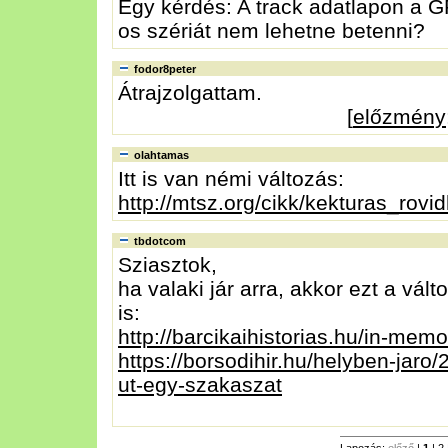
Egy kérdés: A track adatlapon a
os szériát nem lehetne betenni?
fodor8peter
Átrajzolgattam.
[
előzmény
olahtamas
Itt is van némi változás:
http://mtsz.org/cikk/kekturas_rov
tbdotcom
Sziasztok,
ha valaki jár arra, akkor ezt a vál
is:
http://barcikaihistorias.hu/in-memo
https://borsodihir.hu/helyben-jaro/
ut-egy-szakaszat