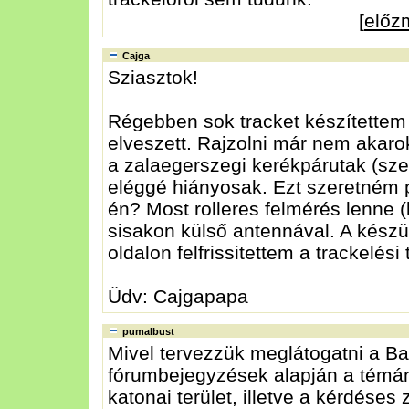
[
előz
Cajga
Sziasztok!
Régebben sok tracket készítettem i
elveszett. Rajzolni már nem akarok
a zalaegerszegi kerékpárutak (sze
eléggé hiányosak. Ezt szeretném pót
én? Most rolleres felmérés lenne 
sisakon külső antennával. A készü
oldalon felfrissitettem a trackelési
Üdv: Cajgapapa
pumalbust
Mivel tervezzük meglátogatni a Ba
fórumbejegyzések alapján a témána
katonai terület, illetve a kérdéses