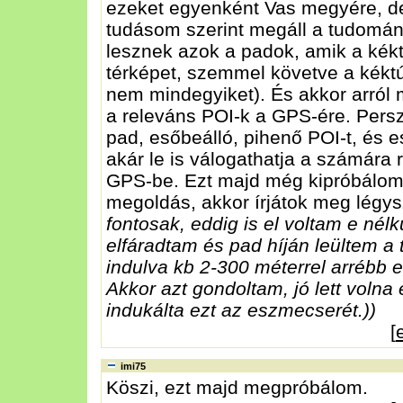
ezeket egyenként Vas megyére, de
tudásom szerint megáll a tudomány
lesznek azok a padok, amik a kékt
térképet, szemmel követve a kéktú
nem mindegyiket). És akkor arról 
a releváns POI-k a GPS-ére. Persz
pad, esőbeálló, pihenő POI-t, és 
akár le is válogathatja a számára 
GPS-be. Ezt majd még kipróbálom
megoldás, akkor írjátok meg légys
fontosak, eddig is el voltam e nél
elfáradtam és pad híján leültem a 
indulva kb 2-300 méterrel arrébb e
Akkor azt gondoltam, jó lett volna
indukálta ezt az eszmecserét.))
[
imi75
Köszi, ezt majd megpróbálom.