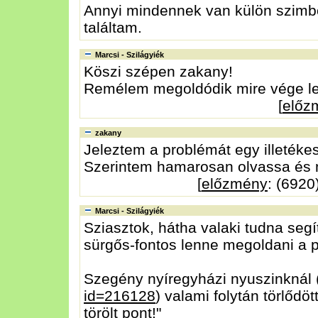
Annyi mindennek van külön szimbo
találtam.
Marcsi - Szilágyiék
Köszi szépen zakany!
Remélem megoldódik mire vége le
[
előz
zakany
Jeleztem a problémát egy illetékes
Szerintem hamarosan olvassa és 
[
előzmény
: (6920
Marcsi - Szilágyiék
Sziasztok, hátha valaki tudna segíte
sürgős-fontos lenne megoldani a 
Szegény nyíregyházi nyuszinknál 
id=216128
) valami folytán törlődöt
törölt pont!"