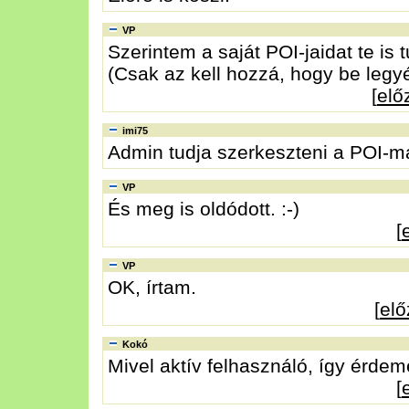
VP
Szerintem a saját POI-jaidat te is 
(Csak az kell hozzá, hogy be legyél
[
elő
imi75
Admin tudja szerkeszteni a POI-ma
VP
És meg is oldódott. :-)
[
VP
OK, írtam.
[
el
Kokó
Mivel aktív felhasználó, így érdeme
[