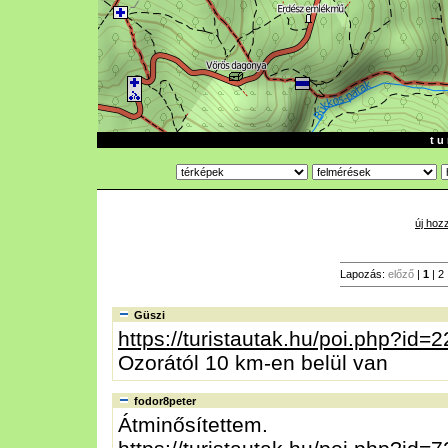
t u 
új hoz
Lapozás:
előző
|
1
|
2
Güszi
https://turistautak.hu/poi.php?id=
Ozorától 10 km-en belül van
fodor8peter
Átminősítettem.