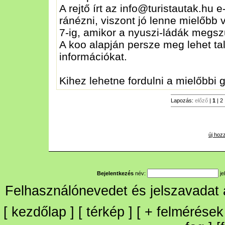
A rejtő írt az info@turistautak.hu 
ránézni, viszont jó lenne mielőbb v
7-ig, amikor a nyuszi-ládák megsz
A koo alapján persze meg lehet tal
információkat.
Kihez lehetne fordulni a mielőbbi
Lapozás:
előző
|
1
|
2
új hoz
Bejelentkezés
név:
je
Felhasználónevedet és jelszavadat
[
kezdőlap
] [
térkép
] [
+
felmérések