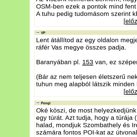
OSM-ben ezek a pontok mind fent 
A tuhu pedig tudomásom szerint kb. 
[
elő
VP
Lent átállítod az egy oldalon megj
ráfér Vas megye összes padja.
Baranyában pl.
153
van, ez szépen
(Bár az nem teljesen életszerű ne
tuhun meg alapból látszik minden 
[
elő
Pongi
Oké köszi, de most helyezkedjünk 
egy túrát. Azt tudja, hogy a túrá
halad, mondjuk Szombathely és Irot
számára fontos POI-kat az útvonal