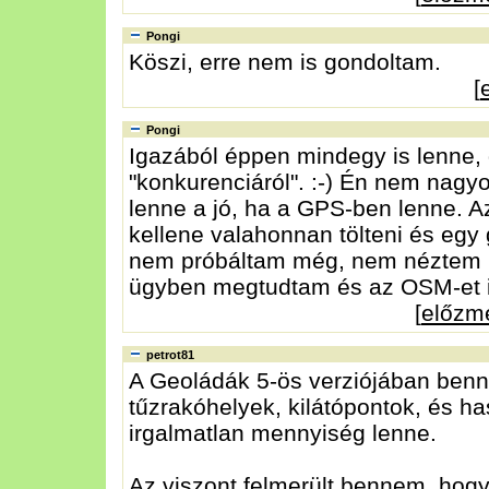
Pongi
Köszi, erre nem is gondoltam.
[
Pongi
Igazából éppen mindegy is lenne, 
"konkurenciáról". :-) Én nem nagy
lenne a jó, ha a GPS-ben lenne. Az
kellene valahonnan tölteni és egy
nem próbáltam még, nem néztem ut
ügyben megtudtam és az OSM-et i
[
előzm
petrot81
A Geoládák 5-ös verziójában benne 
tűzrakóhelyek, kilátópontok, és h
irgalmatlan mennyiség lenne.
Az viszont felmerült bennem, hogy 