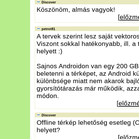
Discover
Köszönöm, almás vagyok!
[
előzm
petrot81
A tervek szerint lesz saját vektoro
Viszont sokkal hatékonyabb, ill. 
helyett :)
Sajnos Androidon van egy 200 GB-
beletenni a térképet, az Android k
különbsége miatt nem akarok bajlódn
gyorsítótárazás már működik, azzal
módon.
[
előzm
Discover
Offline térkép lehetőség esetleg
helyett?
[
előzm