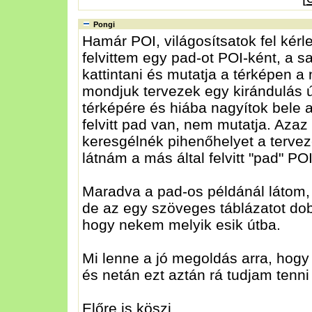
Pongi
Hamár POI, világosítsatok fel kérl
felvittem egy pad-ot POI-ként, a sa
kattintani és mutatja a térképen a 
mondjuk tervezek egy kirándulás ú
térképére és hiába nagyítok bele a
felvitt pad van, nem mutatja. Aza
keresgélnék pihenőhelyet a terve
látnám a más által felvitt "pad" POI
Maradva a pad-os példánál látom, 
de az egy szöveges táblázatot dob
hogy nekem melyik esik útba.
Mi lenne a jó megoldás arra, hogy
és netán ezt aztán rá tudjam ten
Előre is köszi.