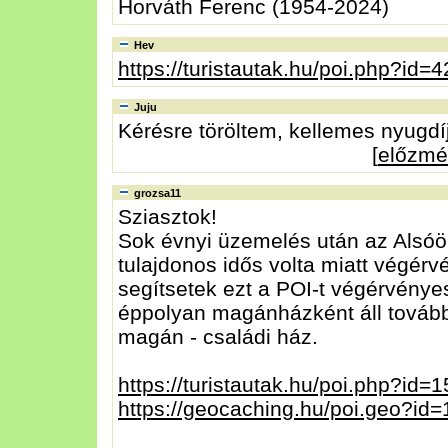
Horváth Ferenc (1954-2024)
Hev
https://turistautak.hu/poi.php?id=
Juju
Kérésre töröltem, kellemes nyugdíj
[
előzmé
grozsa11
Sziasztok!
Sok évnyi üzemelés után az Alsó
tulajdonos idős volta miatt végérv
segítsetek ezt a POI-t végérvénye
éppolyan magánházként áll tovább 
magán - családi ház.
https://turistautak.hu/poi.php?id=
https://geocaching.hu/poi.geo?id