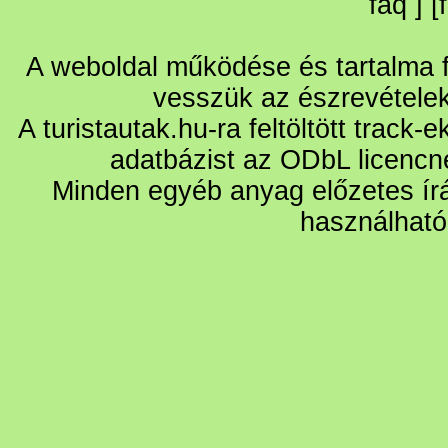
faq
] [
A weboldal működése és tartalma fo
vesszük az észrevétele
A turistautak.hu-ra feltöltött track-
adatbázist az ODbL licencn
Minden egyéb anyag előzetes írá
használható