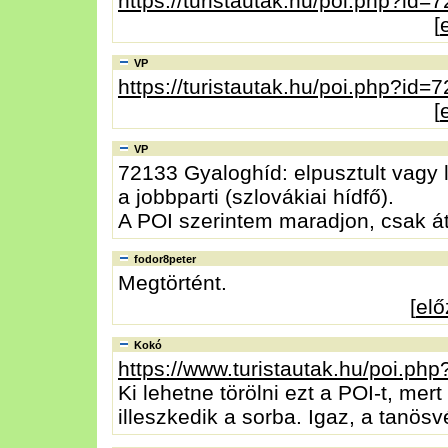
https://turistautak.hu/poi.php?id=
[
VP
https://turistautak.hu/poi.php?id=
[
VP
72133 Gyaloghíd: elpusztult vagy 
a jobbparti (szlovákiai hídfő).
A POI szerintem maradjon, csak á
fodor8peter
Megtörtént.
[
el
Kokó
https://www.turistautak.hu/poi.ph
Ki lehetne törölni ezt a POI-t, mer
illeszkedik a sorba. Igaz, a tanösv