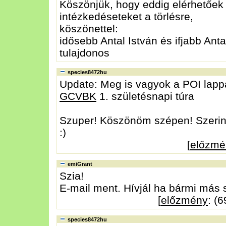
Köszönjük, hogy eddig elérhetőek 
intézkedéseteket a törlésre,
köszönettel:
idősebb Antal István és ifjabb Anta
tulajdonos
species8472hu
Update: Meg is vagyok a POI lappal
GCVBK
1. születésnapi túra
Szuper! Köszönöm szépen! Szerint
:)
[
előzmé
emiGrant
Szia!
E-mail ment. Hívjál ha bármi más s
[
előzmény
: (
species8472hu