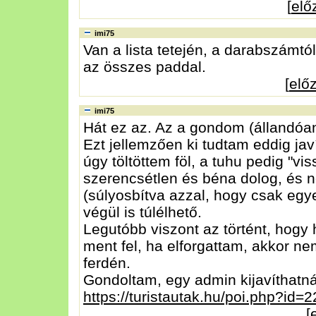
[
elő
imi75
Van a lista tetején, a darabszámtól
az összes paddal.
[
elő
imi75
Hát ez az. Az a gondom (állandóan
Ezt jellemzően ki tudtam eddig ja
úgy töltöttem föl, a tuhu pedig "vis
szerencsétlen és béna dolog, és n
(súlyosbítva azzal, hogy csak egye
végül is túlélhető.
Legutóbb viszont az történt, hogy 
ment fel, ha elforgattam, akkor n
ferdén.
Gondoltam, egy admin kijavíthatná, 
https://turistautak.hu/poi.php?id=
[