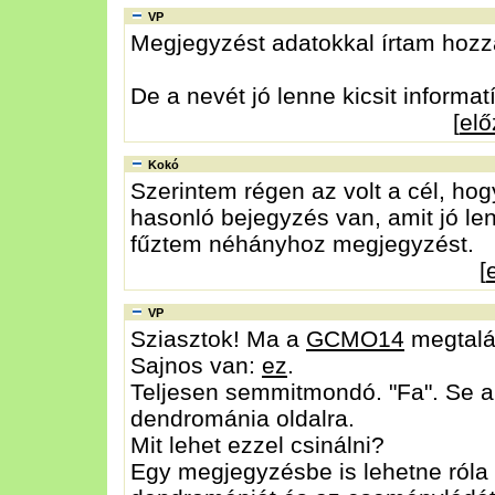
VP
Megjegyzést adatokkal írtam hozzá,
De a nevét jó lenne kicsit informa
[
el
Kokó
Szerintem régen az volt a cél, hog
hasonló bejegyzés van, amit jó le
fűztem néhányhoz megjegyzést.
[
VP
Sziasztok! Ma a
GCMO14
megtalál
Sajnos van:
ez
.
Teljesen semmitmondó. "Fa". Se a f
dendrománia oldalra.
Mit lehet ezzel csinálni?
Egy megjegyzésbe is lehetne róla írn