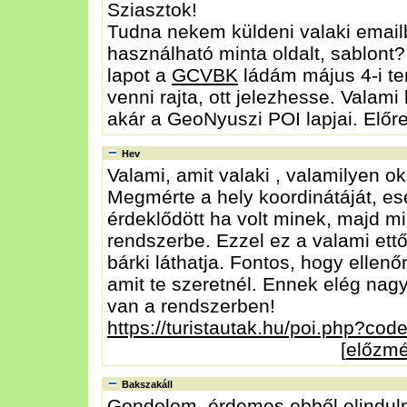
Sziasztok!
Tudna nekem küldeni valaki emai
használható minta oldalt, sablont
lapot a
GCVBK
ládám május 4-i ter
venni rajta, ott jelezhesse. Valami
akár a GeoNyuszi POI lapjai. Előr
Hev
Valami, amit valaki , valamilyen o
Megmérte a hely koordinátáját, eset
érdeklődött ha volt minek, majd mi
rendszerbe. Ezzel ez a valami ett
bárki láthatja. Fontos, hogy ellenőr
amit te szeretnél. Ennek elég na
van a rendszerben!
https://turistautak.hu/poi.php?code
[
előzm
Bakszakáll
Gondolom, érdemes ebből elinduln