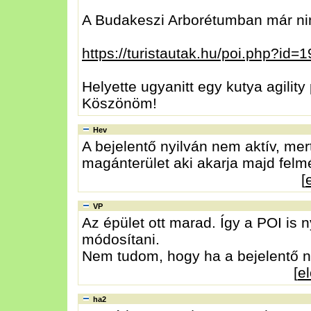
A Budakeszi Arborétumban már nin
https://turistautak.hu/poi.php?id=
Helyette ugyanitt egy kutya agilit
Köszönöm!
Hev
A bejelentő nyilván nem aktív, mert
magánterület aki akarja majd felmér
[
VP
Az épület ott marad. Így a POI is 
módosítani.
Nem tudom, hogy ha a bejelentő ne
[
e
ha2