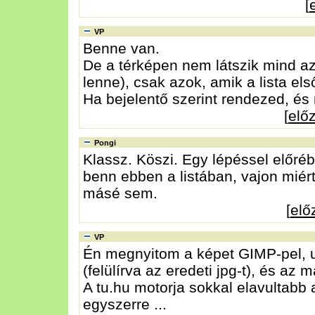
[
VP
Benne van.
De a térképen nem látszik mind az
lenne), csak azok, amik a lista el
Ha bejelentő szerint rendezed, és
[
elő
Pongi
Klassz. Köszi. Egy lépéssel előré
benn ebben a listában, vajon miér
másé sem.
[
elő
VP
Én megnyitom a képet GIMP-pel, u
(felülírva az eredeti jpg-t), és az m
A tu.hu motorja sokkal elavultabb 
egyszerre ...