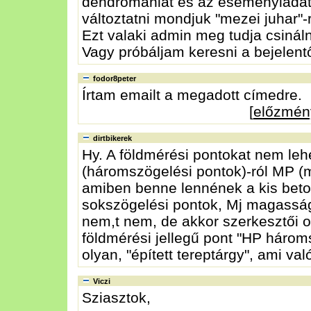
dendromániát és az eseményládát
változtatni mondjuk "mezei juhar"-
Ezt valaki admin meg tudja csinál
Vagy próbáljam keresni a bejelentő
fodor8peter
Írtam emailt a megadott címedre.
[
előzmén
dirtbikerek
Hy. A földmérési pontokat nem lehe
(háromszögelési pontok)-ról MP (m
amiben benne lennének a kis bet
sokszögelési pontok, Mj magassá
nem,t nem, de akkor szerkesztői ol
földmérési jellegű pont "HP hároms
olyan, "épített tereptárgy", ami v
Viczi
Sziasztok,