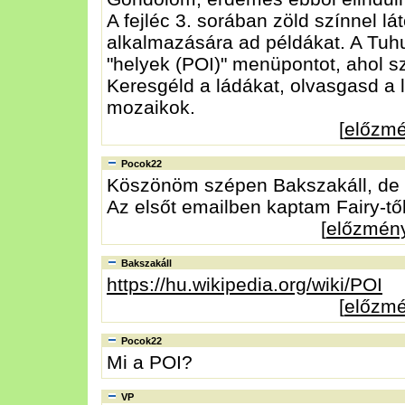
A fejléc 3. sorában zöld színnel lá
alkalmazására ad példákat. A Tuhu
"helyek (POI)" menüpontot, ahol sz
Keresgéld a ládákat, olvasgasd a l
mozaikok.
[
előzm
Pocok22
Köszönöm szépen Bakszakáll, de e
Az elsőt emailben kaptam Fairy-től
[
előzmén
Bakszakáll
https://hu.wikipedia.org/wiki/POI
[
előzm
Pocok22
Mi a POI?
VP