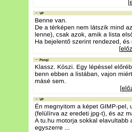
[
VP
Benne van.
De a térképen nem látszik mind az
lenne), csak azok, amik a lista el
Ha bejelentő szerint rendezed, és
[
elő
Pongi
Klassz. Köszi. Egy lépéssel előré
benn ebben a listában, vajon miér
másé sem.
[
elő
VP
Én megnyitom a képet GIMP-pel, u
(felülírva az eredeti jpg-t), és az m
A tu.hu motorja sokkal elavultabb 
egyszerre ...