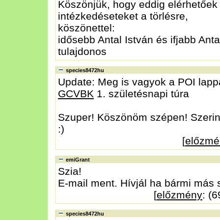
Köszönjük, hogy eddig elérhetőek 
intézkedéseteket a törlésre,
köszönettel:
idősebb Antal István és ifjabb Anta
tulajdonos
species8472hu
Update: Meg is vagyok a POI lappal
GCVBK
1. születésnapi túra
Szuper! Köszönöm szépen! Szerint
:)
[
előzmé
emiGrant
Szia!
E-mail ment. Hívjál ha bármi más s
[
előzmény
: (
species8472hu