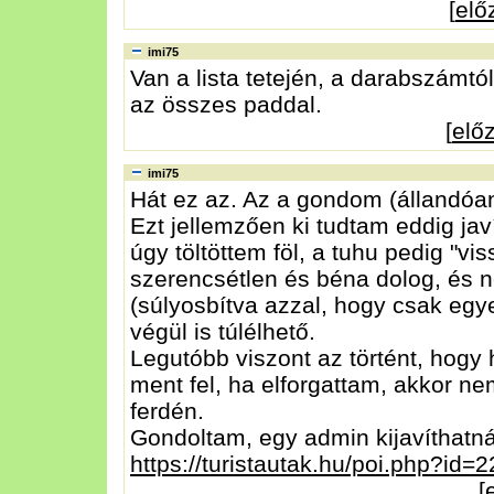
[
elő
imi75
Van a lista tetején, a darabszámtól
az összes paddal.
[
elő
imi75
Hát ez az. Az a gondom (állandóan
Ezt jellemzően ki tudtam eddig ja
úgy töltöttem föl, a tuhu pedig "vis
szerencsétlen és béna dolog, és n
(súlyosbítva azzal, hogy csak egye
végül is túlélhető.
Legutóbb viszont az történt, hogy 
ment fel, ha elforgattam, akkor n
ferdén.
Gondoltam, egy admin kijavíthatná, 
https://turistautak.hu/poi.php?id=
[