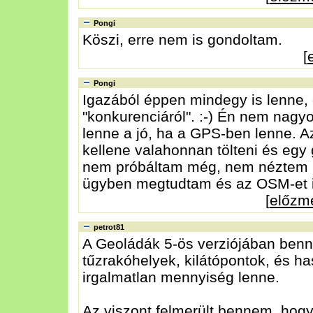
Pongi
Köszi, erre nem is gondoltam.
[
Pongi
Igazából éppen mindegy is lenne, 
"konkurenciáról". :-) Én nem nagy
lenne a jó, ha a GPS-ben lenne. Az
kellene valahonnan tölteni és egy
nem próbáltam még, nem néztem ut
ügyben megtudtam és az OSM-et i
[
előzm
petrot81
A Geoládák 5-ös verziójában benne 
tűzrakóhelyek, kilátópontok, és h
irgalmatlan mennyiség lenne.
Az viszont felmerült bennem, hogy 