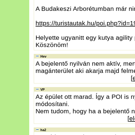
A Budakeszi Arborétumban már nin
https://turistautak.hu/poi.php?id=
Helyette ugyanitt egy kutya agilit
Köszönöm!
Hev
A bejelentő nyilván nem aktív, mert
magánterület aki akarja majd felmér
[
VP
Az épület ott marad. Így a POI is 
módosítani.
Nem tudom, hogy ha a bejelentő ne
[
e
ha2