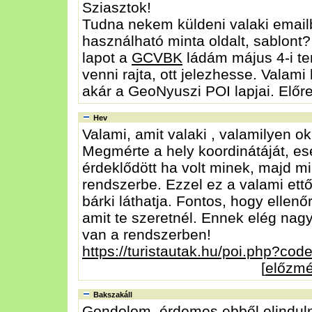
Sziasztok!
Tudna nekem küldeni valaki emai
használható minta oldalt, sablont
lapot a
GCVBK
ládám május 4-i ter
venni rajta, ott jelezhesse. Valami
akár a GeoNyuszi POI lapjai. Előr
Hev
Valami, amit valaki , valamilyen o
Megmérte a hely koordinátáját, eset
érdeklődött ha volt minek, majd mi
rendszerbe. Ezzel ez a valami ett
bárki láthatja. Fontos, hogy ellenőr
amit te szeretnél. Ennek elég na
van a rendszerben!
https://turistautak.hu/poi.php?code
[
előzm
Bakszakáll
Gondolom, érdemes ebből elinduln