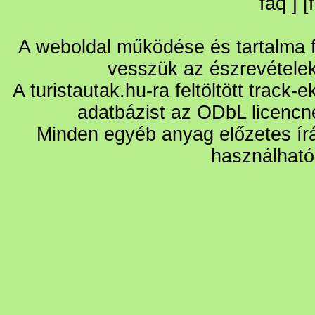
faq
] [
A weboldal működése és tartalma fo
vesszük az észrevétele
A turistautak.hu-ra feltöltött track-
adatbázist az ODbL licencn
Minden egyéb anyag előzetes írá
használható