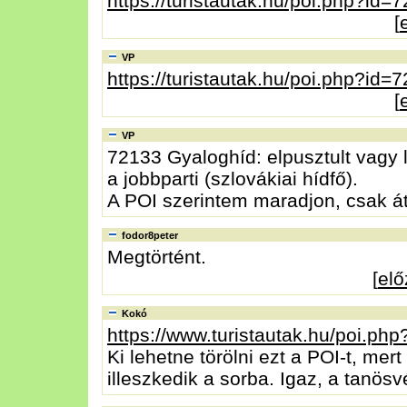
https://turistautak.hu/poi.php?id=
[
VP
https://turistautak.hu/poi.php?id=
[
VP
72133 Gyaloghíd: elpusztult vagy 
a jobbparti (szlovákiai hídfő).
A POI szerintem maradjon, csak á
fodor8peter
Megtörtént.
[
el
Kokó
https://www.turistautak.hu/poi.ph
Ki lehetne törölni ezt a POI-t, mer
illeszkedik a sorba. Igaz, a tanösv