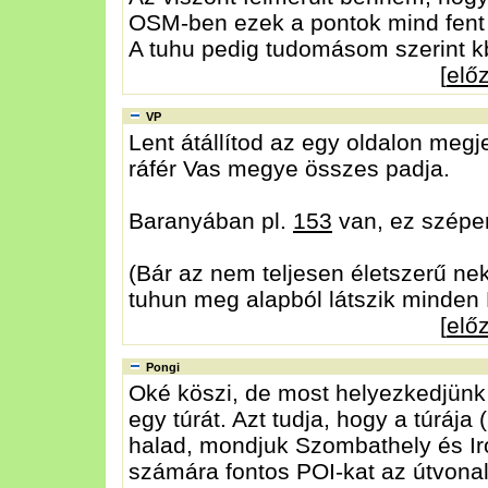
OSM-ben ezek a pontok mind fent 
A tuhu pedig tudomásom szerint kb. 
[
elő
VP
Lent átállítod az egy oldalon megj
ráfér Vas megye összes padja.
Baranyában pl.
153
van, ez szépen
(Bár az nem teljesen életszerű ne
tuhun meg alapból látszik minden 
[
elő
Pongi
Oké köszi, de most helyezkedjünk 
egy túrát. Azt tudja, hogy a túrá
halad, mondjuk Szombathely és Irot
számára fontos POI-kat az útvonal