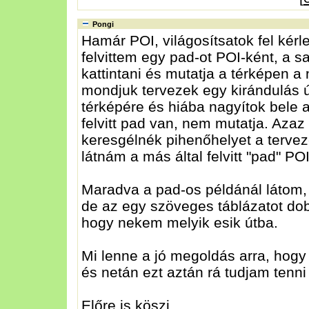
Pongi
Hamár POI, világosítsatok fel kérl
felvittem egy pad-ot POI-ként, a sa
kattintani és mutatja a térképen a 
mondjuk tervezek egy kirándulás ú
térképére és hiába nagyítok bele a
felvitt pad van, nem mutatja. Aza
keresgélnék pihenőhelyet a terve
látnám a más által felvitt "pad" POI
Maradva a pad-os példánál látom, 
de az egy szöveges táblázatot dob
hogy nekem melyik esik útba.
Mi lenne a jó megoldás arra, hogy
és netán ezt aztán rá tudjam ten
Előre is köszi.