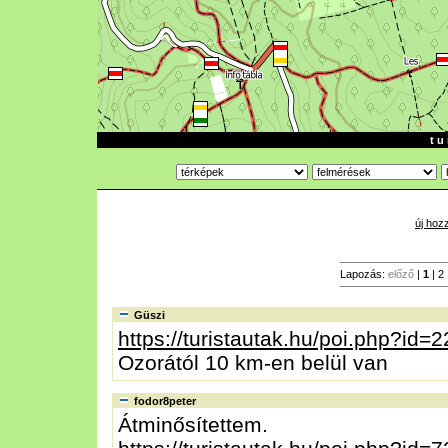
t u 
új hoz
Lapozás:
előző
|
1
|
2
Güszi
https://turistautak.hu/poi.php?id=
Ozorától 10 km-en belül van
fodor8peter
Átminősítettem.