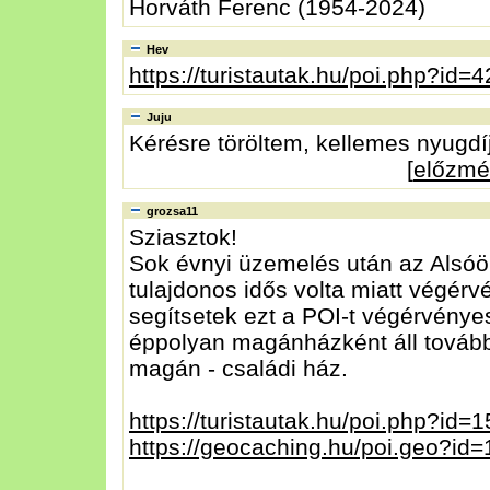
Horváth Ferenc (1954-2024)
Hev
https://turistautak.hu/poi.php?id=
Juju
Kérésre töröltem, kellemes nyugdíj
[
előzmé
grozsa11
Sziasztok!
Sok évnyi üzemelés után az Alsó
tulajdonos idős volta miatt végérv
segítsetek ezt a POI-t végérvénye
éppolyan magánházként áll tovább 
magán - családi ház.
https://turistautak.hu/poi.php?id=
https://geocaching.hu/poi.geo?id