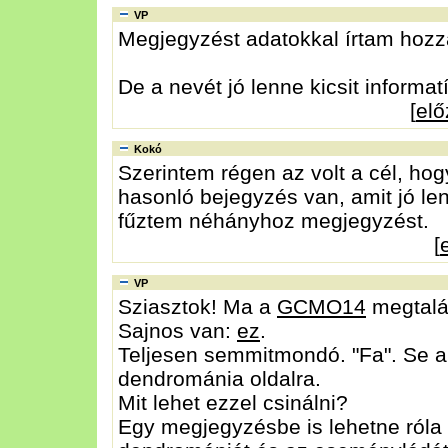
VP
Megjegyzést adatokkal írtam hozzá,
De a nevét jó lenne kicsit informa
[
el
Kokó
Szerintem régen az volt a cél, hog
hasonló bejegyzés van, amit jó le
fűztem néhányhoz megjegyzést.
[
VP
Sziasztok! Ma a
GCMO14
megtalál
Sajnos van:
ez
.
Teljesen semmitmondó. "Fa". Se a f
dendrománia oldalra.
Mit lehet ezzel csinálni?
Egy megjegyzésbe is lehetne róla írn