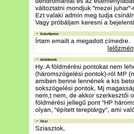
dendromániát és az eseményládát
változtatni mondjuk "mezei juhar"-
Ezt valaki admin meg tudja csinál
Vagy próbáljam keresni a bejelentő
fodor8peter
Írtam emailt a megadott címedre.
[
előzmén
dirtbikerek
Hy. A földmérési pontokat nem lehe
(háromszögelési pontok)-ról MP (m
amiben benne lennének a kis bet
sokszögelési pontok, Mj magassá
nem,t nem, de akkor szerkesztői ol
földmérési jellegű pont "HP hároms
olyan, "épített tereptárgy", ami v
Viczi
Sziasztok,