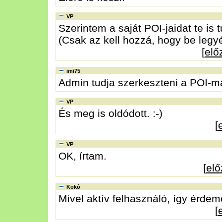
VP
Szerintem a saját POI-jaidat te is 
(Csak az kell hozzá, hogy be legyél
[
elő
imi75
Admin tudja szerkeszteni a POI-ma
VP
És meg is oldódott. :-)
[
VP
OK, írtam.
[
el
Kokó
Mivel aktív felhasználó, így érdeme
[