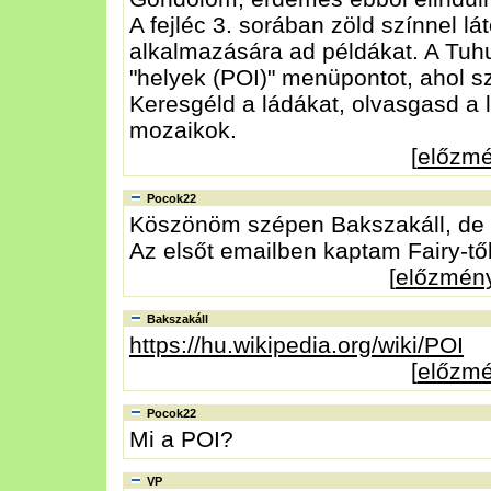
A fejléc 3. sorában zöld színnel lá
alkalmazására ad példákat. A Tuhu
"helyek (POI)" menüpontot, ahol sz
Keresgéld a ládákat, olvasgasd a l
mozaikok.
[
előzm
Pocok22
Köszönöm szépen Bakszakáll, de e
Az elsőt emailben kaptam Fairy-től
[
előzmén
Bakszakáll
https://hu.wikipedia.org/wiki/POI
[
előzm
Pocok22
Mi a POI?
VP