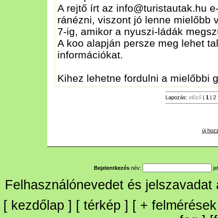
A rejtő írt az info@turistautak.hu 
ránézni, viszont jó lenne mielőbb v
7-ig, amikor a nyuszi-ládák megsz
A koo alapján persze meg lehet tal
információkat.
Kihez lehetne fordulni a mielőbbi
Lapozás:
előző
|
1
|
2
új hoz
Bejelentkezés
név:
je
Felhasználónevedet és jelszavadat
[
kezdőlap
] [
térkép
] [
+
felmérések