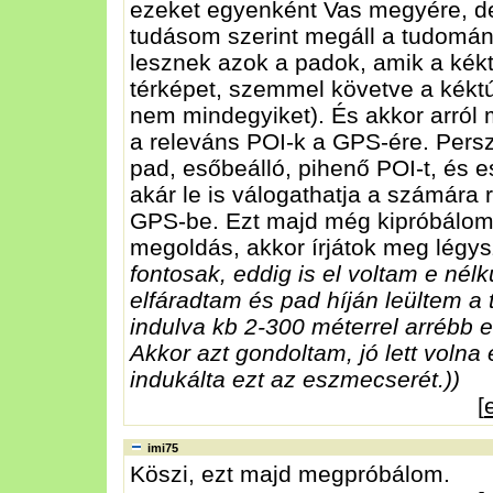
ezeket egyenként Vas megyére, de
tudásom szerint megáll a tudomány
lesznek azok a padok, amik a kékt
térképet, szemmel követve a kéktú
nem mindegyiket). És akkor arról 
a releváns POI-k a GPS-ére. Persz
pad, esőbeálló, pihenő POI-t, és 
akár le is válogathatja a számára 
GPS-be. Ezt majd még kipróbálom
megoldás, akkor írjátok meg légys
fontosak, eddig is el voltam e nél
elfáradtam és pad híján leültem a 
indulva kb 2-300 méterrel arrébb e
Akkor azt gondoltam, jó lett volna
indukálta ezt az eszmecserét.))
[
imi75
Köszi, ezt majd megpróbálom.