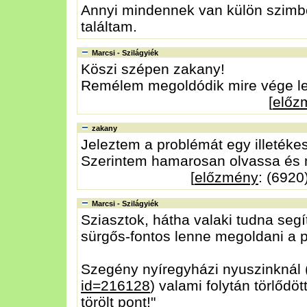
Annyi mindennek van külön szimbo
találtam.
Marcsi - Szilágyiék
Köszi szépen zakany!
Remélem megoldódik mire vége le
[
előz
zakany
Jeleztem a problémát egy illetékes
Szerintem hamarosan olvassa és 
[
előzmény
: (6920
Marcsi - Szilágyiék
Sziasztok, hátha valaki tudna segíte
sürgős-fontos lenne megoldani a 
Szegény nyíregyházi nyuszinknál 
id=216128
) valami folytán törlődöt
törölt pont!"