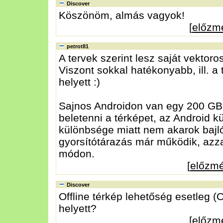
Discover
Köszönöm, almás vagyok!
[
előzm
petrot81
A tervek szerint lesz saját vektoro
Viszont sokkal hatékonyabb, ill. 
helyett :)
Sajnos Androidon van egy 200 GB-
beletenni a térképet, az Android k
különbsége miatt nem akarok bajlódn
gyorsítótárazás már működik, azzal
módon.
[
előzm
Discover
Offline térkép lehetőség esetleg
helyett?
[
előzm