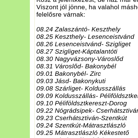
Viszont jól jönne, ha valahol más
felelősre várnak:
08.24 Zalaszántó- Keszthely
08.25 Keszthely- Lesenceistvánd
08.26 Lesenceistvánd- Szigliget
08.27 Szigliget-Káptalantóti
08.30 Nagyvázsony-Városlőd
08.31 Városlőd- Bakonybél
09.01 Bakonybél- Zirc
09.03 Jásd- Bakonykuti
09.08 Szárliget- Koldusszállás
09.09 Koldusszállás- Péliföldsztke
09.10 Péliföldsztkereszt-Dorog
09.22 Nógrádsipek- Cserhátsztivá
09.23 Cserhátsztiván-Szentkút
09.24 Szentkút-Mátrasztlászló
09.25 Mátrasztlászló Kékestető