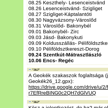
08.25 Keszthely- Lesenceistvánd
08.26 Lesenceistvánd- Szigliget
08.27 Szigliget-Káptalantóti
08.30 Nagyvázsony-Városlőd
08.31 Városlőd- Bakonybél
09.01 Bakonybél- Zirc
09.03 Jásd- Bakonykuti
09.09 Koldusszállás- Péliföldsztke
09.10 Péliföldsztkereszt-Dorog
09.24 Szentkút-Mátrasztlászló
10.06 Encs- Regéc
"J&J"
A Geokék szakaszok foglaltsága (j
Geokék26_12.gpx):
https://drive.google.com/drive/u/2
r7EfRreBING0c2QH7dGlVUQ
"J&J"
Kösz a jelentkezést, de ha2 már elv