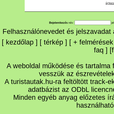
új hoz
Bejelentkezés
név:
je
Felhasználónevedet és jelszavadat
[
kezdőlap
] [
térkép
] [
+
felmérések
faq
] [
A weboldal működése és tartalma fo
vesszük az észrevétele
A turistautak.hu-ra feltöltött track-
adatbázist az ODbL licencn
Minden egyéb anyag előzetes írá
használható