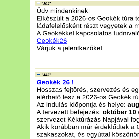
"J&J"
Üdv mindenkinek!
Elkészült a 2026-os Geokék túra te
ládafelelősként részt vegyetek a 
A Geokékkel kapcsolatos tudnivalók
Geokék26
Várjuk a jelentkezőket
"J&J"
Geokék 26 !
Hosszas fejtörés, szervezés és e
elérhető lesz a 2026-os Geokék tú
Az indulás időpontja és helye:
aug
A tervezett befejezés:
október 10
szervezet Kéktúrázás Napjával fo
Akik korábban már érdeklődtek a G
szakaszokat, és egyúttal köszönöm