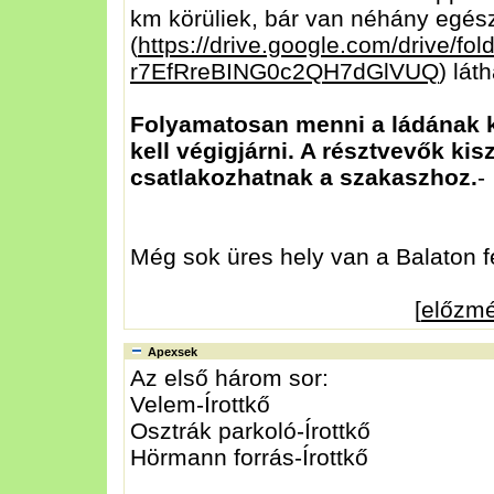
km körüliek, bár van néhány egész
(
https://drive.google.com/drive/fo
r7EfRreBING0c2QH7dGlVUQ
) lát
Folyamatosan menni a ládának ke
kell végigjárni. A résztvevők ki
csatlakozhatnak a szakaszhoz.
-
Még sok üres hely van a Balaton f
[
előzm
Apexsek
Az első három sor:
Velem-Írottkő
Osztrák parkoló-Írottkő
Hörmann forrás-Írottkő