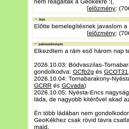
nem reagáltak a Geokékre :(.
[
előzmény
: (7
Juju
Előtte bemelegítésnek javaslom a
[
előzmény
: (7
paksasebestyen
Elkezdtem a rám eső három nap t
2026.10.03: Bódvaszilas-Tornabar
gondolkodva:
GCfb2g
és
GCOT31
2026.10.04: Tornabarakony-Nyésta
GCRR
és
GCvada
)
2026.10.05: Nyésta-Encs nagyságr
láda, de nagyobb kitérővel akad a
Én több ládában nem gondolkodom,
GeoKékhez csak rövid távra csatla
majd.