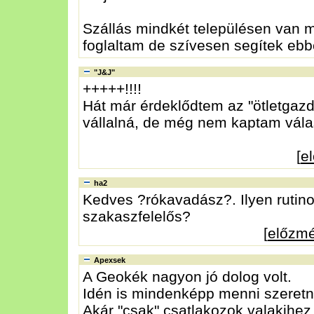
Szállás mindkét településen van
foglaltam de szívesen segítek eb
"J&J"
+++++!!!!
Hát már érdeklődtem az "ötletgazd
vállalná, de még nem kaptam válas
[
e
ha2
Kedves ?rókavadász?. Ilyen rutino
szakaszfelelős?
[
előzm
Apexsek
A Geokék nagyon jó dolog volt.
Idén is mindenképp menni szeretné
Akár "csak" csatlakozok valakihez