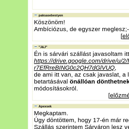
paksasebestyen
Köszönöm!
Ambíciózus, de egyszer meglesz;-
[
e
"J&J"
Én is sárvári szállást javasoltam itt
https://drive.google.com/drive/u/2
r7EfRreBING0c2QH7dGlVUQ
,
de ami itt van, az csak javaslat, a
betartásával
önállóan dönthetne
módosításokról.
[
előzm
Apexsek
Megkaptam.
Úgy döntöttem, hogy 17-én már reg
Szállás szerintem Sárváron lesz 