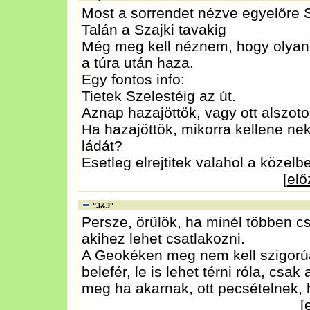
Most a sorrendet nézve egyelőre S
Talán a Szajki tavakig
Még meg kell néznem, hogy olyan 
a túra után haza.
Egy fontos info:
Tietek Szelestéig az út.
Aznap hazajöttök, vagy ott alszot
Ha hazajöttök, mikorra kellene ne
ládát?
Esetleg elrejtitek valahol a közelb
[
el
"J&J"
Persze, örülök, ha minél többen c
akihez lehet csatlakozni.
A Geokéken meg nem kell szigorúa
belefér, le is lehet térni róla, csa
meg ha akarnak, ott pecsételnek, 
[