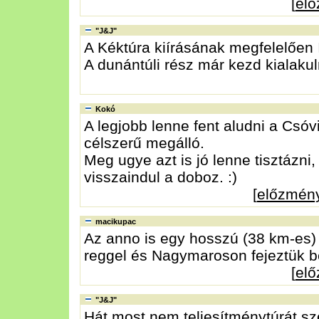
[
el
"J&J"
A Kéktúra kiírásának megfelelően I
A dunántúli rész már kezd kialakuln
Kokó
A legjobb lenne fent aludni a Csó
célszerű megálló.
Meg ugye azt is jó lenne tisztázni
visszaindul a doboz. :)
[
előzmén
macikupac
Az anno is egy hosszú (38 km-es) 
reggel és Nagymaroson fejeztük b
[
el
"J&J"
Hát most nem teljesítménytúrát sz