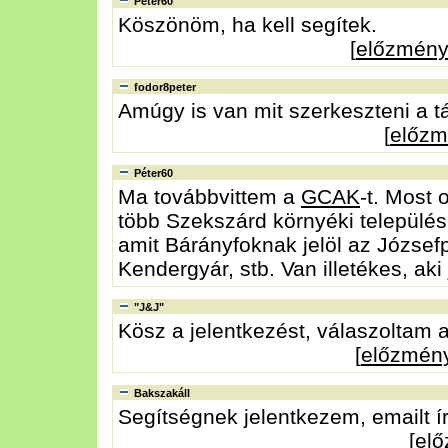
Péter60
Köszönöm, ha kell segítek.
[
előzmén
fodor8peter
Amúgy is van mit szerkeszteni a 
[
előz
Péter60
Ma továbbvittem a
GCAK
-t. Most
több Szekszárd környéki település
amit Bárányfoknak jelöl az József
Kendergyár, stb. Van illetékes, aki
"J&J"
Kösz a jelentkezést, válaszoltam 
[
előzmén
Bakszakáll
Segítségnek jelentkezem, emailt í
[
el