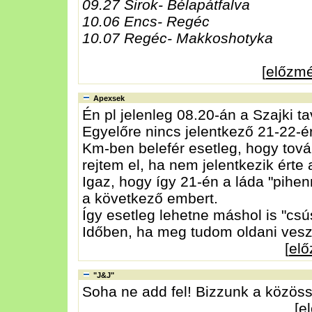
09.27 Sirok- Bélapátfalva
10.06 Encs- Regéc
10.07 Regéc- Makkoshotyka
[
előzm
Apexsek
Én pl jelenleg 08.20-án a Szajki t
Egyelőre nincs jelentkező 21-22-é
Km-ben belefér esetleg, hogy tov
rejtem el, ha nem jelentkezik érte 
Igaz, hogy így 21-én a láda "pihen
a következő embert.
Így esetleg lehetne máshol is "csús
Időben, ha meg tudom oldani vesz
[
el
"J&J"
Soha ne add fel! Bizzunk a közöss
[
e