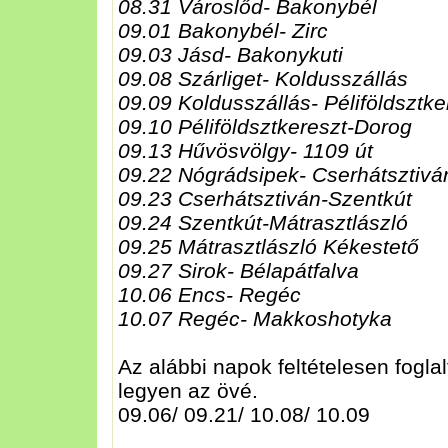
08.31 Városlőd- Bakonybél
09.01 Bakonybél- Zirc
09.03 Jásd- Bakonykuti
09.08 Szárliget- Koldusszállás
09.09 Koldusszállás- Péliföldsztke
09.10 Péliföldsztkereszt-Dorog
09.13 Hűvösvölgy- 1109 út
09.22 Nógrádsipek- Cserhátsztivá
09.23 Cserhátsztiván-Szentkút
09.24 Szentkút-Mátrasztlászló
09.25 Mátrasztlászló Kékestető
09.27 Sirok- Bélapátfalva
10.06 Encs- Regéc
10.07 Regéc- Makkoshotyka
Az alábbi napok feltételesen fogla
legyen az övé.
09.06/ 09.21/ 10.08/ 10.09