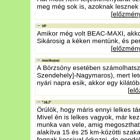
meg még sok is, azoknak lesznek
[
előzmén
VP
Amikor még volt BEAC-MAXI, akk
Sikárosig a kéken mentünk, és per
[
előzmén
macikupac
A Börzsöny esetében számolhatsz 
Szendehely]-Nagymaros), mert let
nyári napra esik, akkor egy kilátób
[
el
"J&J"
Örülök, hogy máris ennyi lelkes t
Mivel én is lelkes vagyok, már ke
munka van vele, amig megosztható
alakítva 15 és 25 km-közötti szak
fognak kocsival érkezni, de gondo