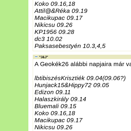
Koko 09.16,18
Attil@&Réka 09.19
Macikupac 09.17
Nikicsu 09.26
KP1956 09.28
dc3 10.02
Paksasebestyén 10.3,4,5
"J&J"
A Geokék26 alábbi napjaira már v
lbtibiszésKrisztiék 09.04(09.06?)
Hunjack15&Hippy72 09.05
Edizon 09.11
Halaszkirály 09.14
Bluemali 09.15
Koko 09.16,18
Macikupac 09.17
Nikicsu 09.26