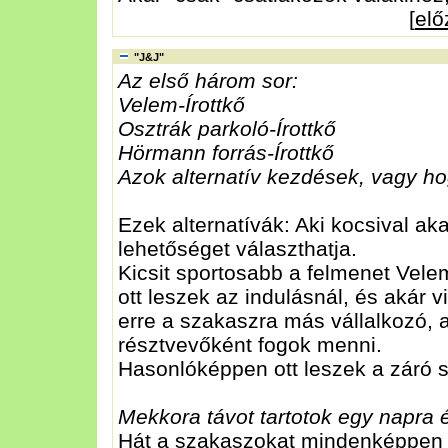
[
el
"J&J"
Az első három sor:
Velem-Írottkő
Osztrák parkoló-Írottkő
Hörmann forrás-Írottkő
Azok alternatív kezdések, vagy ho
Ezek alternatívák: Aki kocsival aka
lehetőséget választhatja.
Kicsit sportosabb a felmenet Vele
ott leszek az indulásnál, és akár 
erre a szakaszra más vállalkozó,
résztvevőként fogok menni.
Hasonlóképpen ott leszek a záró 
Mekkora távot tartotok egy napra
Hát a szakaszokat mindenképpen 3