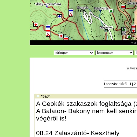
t u 
új hoz
Lapozás:
előző
|
1
|
2
"J&J"
A Geokék szakaszok foglaltsága (a
A Balaton- Bakony nem kell senki
végéről is!
08.24 Zalaszántó- Keszthely