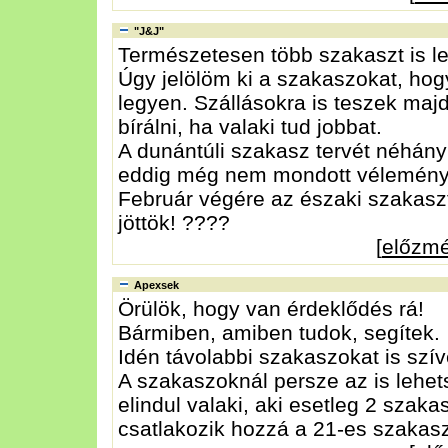
"J&J"
Természetesen több szakaszt is leh
Úgy jelölöm ki a szakaszokat, hog
legyen. Szállásokra is teszek majd 
bírálni, ha valaki tud jobbat.
A dunántúli szakasz tervét néhány
eddig még nem mondott vélemény
Február végére az északi szakaszt 
jöttök! ????
[
előzm
Apexsek
Örülök, hogy van érdeklődés rá!
Bármiben, amiben tudok, segítek.
Idén távolabbi szakaszokat is szív
A szakaszoknál persze az is lehe
elindul valaki, aki esetleg 2 sza
csatlakozik hozzá a 21-es szakas