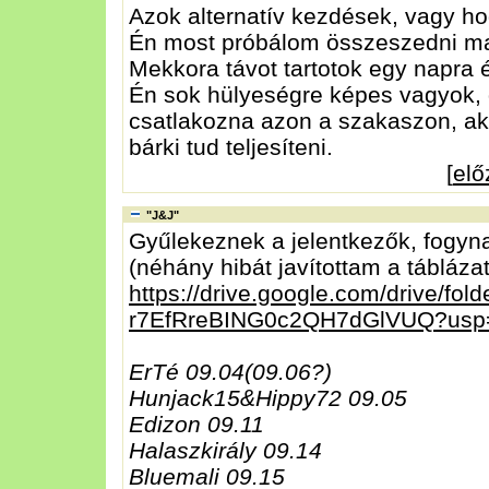
Azok alternatív kezdések, vagy ho
Én most próbálom összeszedni ma
Mekkora távot tartotok egy napra
Én sok hülyeségre képes vagyok, 
csatlakozna azon a szakaszon, akk
bárki tud teljesíteni.
[
el
"J&J"
Gyűlekeznek a jelentkezők, fogyna
(néhány hibát javítottam a tábláza
https://drive.google.com/drive/fol
r7EfRreBING0c2QH7dGlVUQ?usp
ErTé 09.04(09.06?)
Hunjack15&Hippy72 09.05
Edizon 09.11
Halaszkirály 09.14
Bluemali 09.15