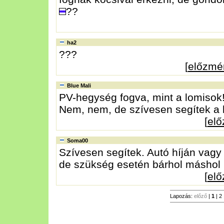
??
ha2
???
[
előzmé
Blue Mali
PV-hegység fogva, mint a lomisok!
Nem, nem, de szívesen segítek a 
[
el
Soma00
Szívesen segítek. Autó híján vagy
de szükség esetén bárhol máshol
[
el
Lapozás:
előző
|
1
|
2