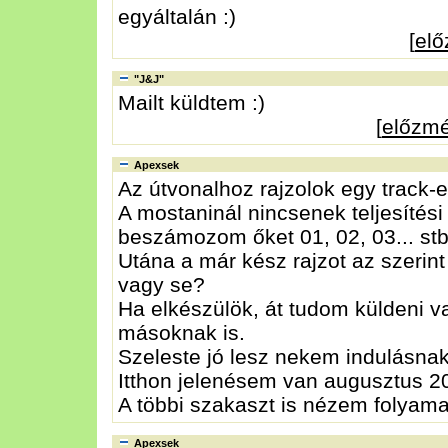
egyáltalán :)
[
el
"J&J"
Mailt küldtem :)
[
előzm
Apexsek
Az útvonalhoz rajzolok egy track-
A mostaninál nincsenek teljesítési
beszámozom őket 01, 02, 03... st
Utána a már kész rajzot az szerin
vagy se?
Ha elkészülök, át tudom küldeni va
másoknak is.
Szeleste jó lesz nekem indulásnak
Itthon jelenésem van augusztus 20
A többi szakaszt is nézem folyam
Apexsek