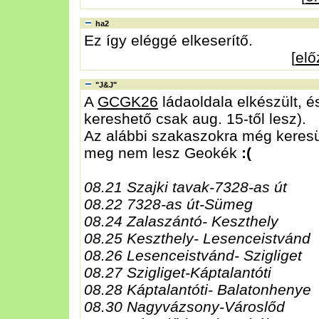
ha2
Ez így eléggé elkeserítő.
[
el
"J&J"
A
GCGK26
ládaoldala elkészült, é
kereshető csak aug. 15-től lesz).
Az alábbi szakaszokra még keresün
meg nem lesz Geokék
:(
08.21 Szajki tavak-7328-as út
08.22 7328-as út-Sümeg
08.24 Zalaszántó- Keszthely
08.25 Keszthely- Lesenceistvánd
08.26 Lesenceistvánd- Szigliget
08.27 Szigliget-Káptalantóti
08.28 Káptalantóti- Balatonhenye
08.30 Nagyvázsony-Városlőd