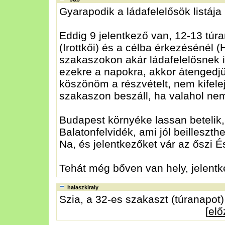
Gyarapodik a ládafelelősök listája 
Eddig 9 jelentkező van, 12-13 túra
(Irottkői) és a célba érkezésénél 
szakaszokon akár ládafelelősnek i
ezekre a napokra, akkor átengedjü
köszönöm a részvételt, nem kifelej
szakaszon beszáll, ha valahol nem
Budapest környéke lassan betelik,
Balatonfelvidék, ami jól beilleszth
Na, és jelentkezőket vár az őszi 
Tehát még bőven van hely, jelentk
halaszkiraly
Szia, a 32-es szakaszt (túranapot)
[
el