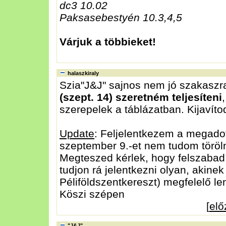
dc3 10.02
Paksasebestyén 10.3,4,5
Várjuk a többieket!
halaszkiraly
Szia"J&J" sajnos nem jó szakaszr
(szept. 14) szeretném teljesíteni
szerepelek a táblázatban. Kijavíto
Update
: Feljelentkezem a megadot
szeptember 9.-et nem tudom töröln
Megteszed kérlek, hogy felszabadí
tudjon rá jelentkezni olyan, akine
Péliföldszentkereszt) megfelelő l
Köszi szépen
[
el
"J&J"