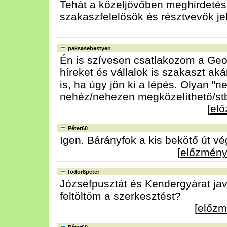
Tehát a közeljövőben meghirdetésr
szakaszfelelősök és résztvevők je
paksasebestyen
Én is szívesen csatlakozom a Geo
híreket és vállalok is szakaszt a
is, ha úgy jön ki a lépés. Olyan "
nehéz/nehezen megközelíthető/stb
[
el
Péter60
Igen. Bárányfok a kis bekötő út vé
[
előzmén
fodor8peter
Józsefpusztát és Kendergyárat jav
feltöltöm a szerkesztést?
[
előz