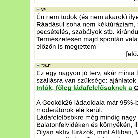
VP
Én nem tudok (és nem akarok) ilyen
Ráadásul soha nem kéktúráztam, tá
pecsételés, szabályok stb. kirándu
Természetesen majd spontán valah
előzőn is megtettem.
[
el
"J&J"
Ez egy nagyon jó terv, akár minta 
szállásra van szüksége: ajánlatok i
Infók, főleg ládafelelősöknek a
A Geokék26 ládaoldala már 95%-b
moderátorok elé kerül.
Ládafelelősökre még mindig nagy a
Balatonfelvidéken és környékén, il
Olyan aktív túrázók, mint Attibat