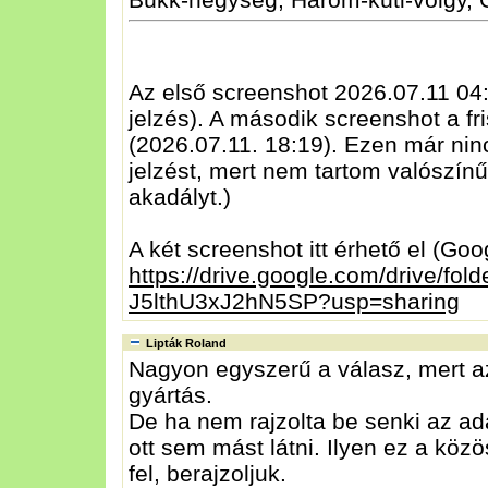
Az első screenshot 2026.07.11 04:
jelzés). A második screenshot a fri
(2026.07.11. 18:19). Ezen már nincs
jelzést, mert nem tartom valószínű
akadályt.)
A két screenshot itt érhető el (Goo
https://drive.google.com/drive/f
J5lthU3xJ2hN5SP?usp=sharing
Lipták Roland
Nagyon egyszerű a válasz, mert az
gyártás.
De ha nem rajzolta be senki az ad
ott sem mást látni. Ilyen ez a közös
fel, berajzoljuk.