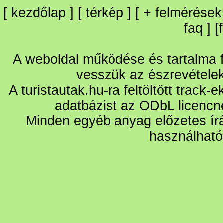
[
kezdőlap
] [
térkép
] [
+
felmérések
faq
] [
A weboldal működése és tartalma fo
vesszük az észrevétele
A turistautak.hu-ra feltöltött track-
adatbázist az ODbL licencn
Minden egyéb anyag előzetes írá
használható