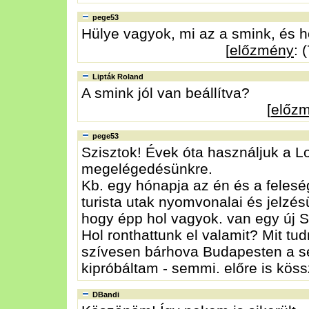
pege53
Hülye vagyok, mi az a smink, és h
[
előzmény
: 
Lipták Roland
A smink jól van beállítva?
[
előz
pege53
Szisztok! Évek óta használjuk a L
megelégedésünkre.
Kb. egy hónapja az én és a feleség
turista utak nyomvonalai és jelzésü
hogy épp hol vagyok. van egy új S
Hol ronthattunk el valamit? Mit 
szívesen bárhova Budapesten a seg
kipróbáltam - semmi. előre is köss
DBandi