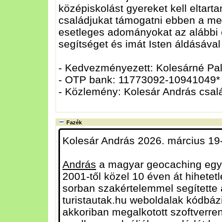
középiskolást gyereket kell eltarta
családjukat támogatni ebben a meg
esetleges adományokat az alábbi e
segítséget és imát Isten áldásáva
- Kedvezményezett: Kolesárné Pal
- OTP bank: 11773092-10941049*
- Közlemény: Kolesár András csal
Fazék
Kolesár András 2026. március 19-
András
a magyar geocaching egyik 
2001-től közel 10 éven át hihetet
sorban szakértelemmel segítette 
turistautak.hu weboldalak kódbázi
akkoriban megalkotott szoftverren