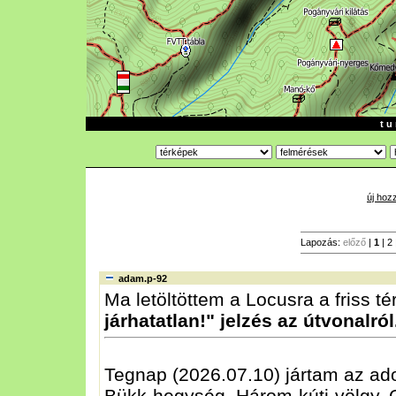
t u 
új hoz
Lapozás:
előző
|
1
|
2
adam.p-92
Ma letöltöttem a Locusra a friss t
járhatatlan!" jelzés az útvonalról
Tegnap (2026.07.10) jártam az ado
Bükk-hegység, Három-kúti-völgy,