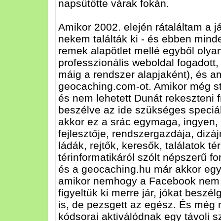
napsütötte várak fokán.
Amikor 2002. elején rátaláltam a j
nekem találták ki - és ebben mind
remek alapötlet mellé egyből olya
professzionális weboldal fogadott, 
máig a rendszer alapjaként), és am
geocaching.com-ot. Amikor még stat
és nem lehetett Dunát rekeszteni
beszélve az ide szükséges speciáli
akkor ez a srác egymaga, ingyen, 
fejlesztője, rendszergazdája, dizáj
ládák, rejtők, keresők, találatok t
térinformatikáról szólt népszerű 
és a geocaching.hu már akkor egyf
amikor nemhogy a Facebook nem vol
figyeltük ki merre jár, jókat beszé
is, de pezsgett az egész. És még
kódsorai aktiválódnak egy távoli 