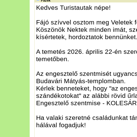
Fazék
Kedves Turistautak népe!
Fájó szívvel osztom meg Veletek f
Köszönök Nektek minden imát, sze
kísértetek, hordoztatok bennünket
A temetés 2026. április 22-én szer
temetőben.
Az engesztelő szentmisét ugyancsa
Budavári Mátyás-templomban.
Kérlek benneteket, hogy "az enges
szándékotokat" az alábbi rövid űrla
Engesztelő szentmise - KOLESÁ
Ha valaki szeretné családunkat t
hálával fogadjuk!