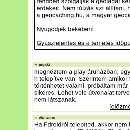
rendben szolgálják a geoládát ker
érdekeit. Nem túlzás azt állítani
a geocaching.hu, a magyar geoc
Nyugodjék békében!
Gyászjelentés és a temetés időpo
pege53
megnéztem a play áruházban, egyie
h telepítve van. Szerintem amikor f
történhetet valami. próbáltam már 
sikeres. Lehet vele útvonalat tervez
nem látszanak.
[
előzm
olahtamas
Ha Fdroidról telepíted, akkor nem f