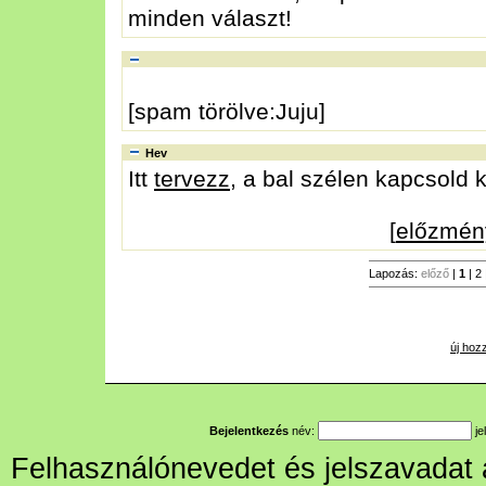
minden választ!
[spam törölve:Juju]
Hev
Itt
tervezz
, a bal szélen kapcsold k
[
előzmén
Lapozás:
előző
|
1
|
2
új hoz
Bejelentkezés
név:
je
Felhasználónevedet és jelszavadat