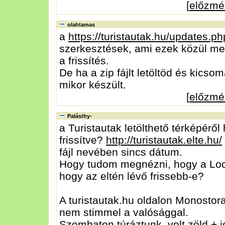
[
előzmé
olahtamas
a
https://turistautak.hu/updates.ph
szerkesztések, ami ezek közül meg
a frissítés.
De ha a zip fájlt letöltöd és kicsom
mikor készült.
[
előzmé
Palásthy-
a Turistautak letölthető térképéről
frissítve?
http://turistautak.elte.hu/
fájl nevében sincs dátum.
Hogy tudom megnézni, hogy a Locus 
hogy az eltén lévő frissebb-e?
A turistautak.hu oldalon Monostora
nem stimmel a valósággal.
Szombaton túráztunk, volt zöld + j