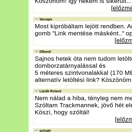
Köszönöm! Így nekem is sikerült... 
[
előzm
Vacsape
Most kipróbáltam lejött rendben. 
gomb "Link mentése másként.." opci
[
előz
DBandi
Sajnos hetek óta nem tudom letölt
domborzatárnyalással és
5 méteres szintvonalakkal (170 MB
alternatív letöltési link? Köszönöm
Lipták Roland
Nem nálad a hiba, tényleg nem m
Szóltam Trackmannek, jövő hét elej
Köszi, hogy szóltál!
[
előz
golyakr