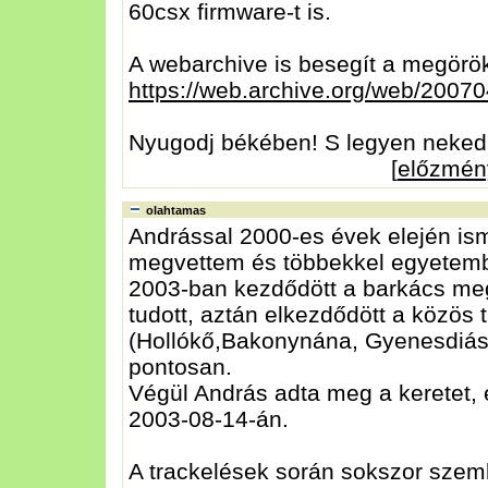
60csx firmware-t is.
A webarchive is besegít a megörö
https://web.archive.org/web/20070
Nyugodj békében! S legyen neked 
[
előzmén
olahtamas
Andrással 2000-es évek elején i
megvettem és többekkel egyetembe
2003-ban kezdődött a barkács meg
tudott, aztán elkezdődött a közös t
(Hollókő,Bakonynána, Gyenesdiá
pontosan.
Végül András adta meg a keretet, é
2003-08-14-án.
A trackelések során sokszor szem