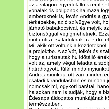
az a világon egyedülálló szemlélet
vonalak és poligonok halmaza leg
embereknek is, lévén András a gyer
térképekbe, az ő szívügye volt, ho
járható babakocsival, és melyik 
biztonsággal végigmehetnek. Ezze
mutatott a családoknak az erdő fel
Mi, akik ott voltunk a kezdeteknél,
a projektbe. A szívét, lelkét és sz
hogy a turistautak.hu időtálló ért
volt az, amely végül feladta a szol
hátrahagyott, túlél mindannyiunkat
András munkája ott van minden e
családi kirándulásban és minden 
nemcsak mi, egykori barátai, hanem
ha sokan nem is tudják, hogy a b
Édesapa áldozatos munkájának kös
természetben.