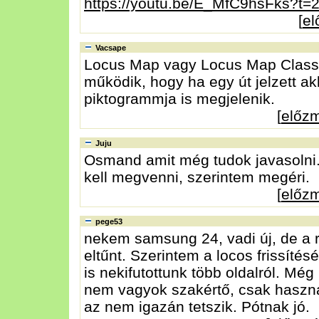
https://youtu.be/E_MfC9hsFks?t=
[
e
Vacsape
Locus Map vagy Locus Map Classic?
működik, hogy ha egy út jelzett ak
piktogrammja is megjelenik.
[
előz
Juju
Osmand amit még tudok javasolni. 
kell megvenni, szerintem megéri.
[
előz
pege53
nekem samsung 24, vadi új, de a ré
eltűnt. Szerintem a locos frissíté
is nekifutottunk több oldalról. Még
nem vagyok szakértő, csak használ
az nem igazán tetszik. Pótnak jó.