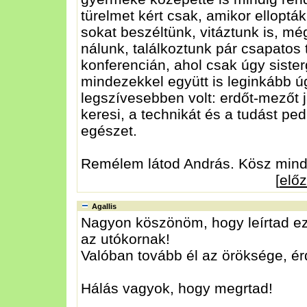
türelmet kért csak, amikor ellopták
sokat beszéltünk, vitáztunk is, még
nálunk, találkoztunk pár csapatos
konferencián, ahol csak úgy sister
mindezekkel együtt is leginkább 
legszívesebben volt: erdőt-mezőt já
keresi, a technikát és a tudást ped
egészet.
Remélem látod András. Kösz mind
[
elő
Agallis
Nagyon köszönöm, hogy leírtad ez
az utókornak!
Valóban tovább él az öröksége, ér
Hálás vagyok, hogy megrtad!