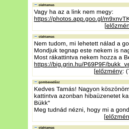
olahtamas
Vagy ha az a link nem megy:
https://photos.app.goo.gl/m9xnv
[
előzmé
olahtamas
Nem tudom, mi lehetett nálad a g
Mondjuk tegnap este nekem is na
Most rákattintva nekem hozza a Bé
https://big.grin.hu/P69P9F/bukk_ve
[
előzmény
: 
gombavadász
Kedves Tamás! Nagyon köszönöm a v
kattintva azonban hibaüzenetet k
Bükk"
Meg tudnád nézni, hogy mi a gon
[
előzmé
olahtamas