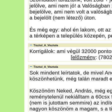
jelölve, ami nem jó! a Valóságban 
bejelölve, ami nem volt a valóság
a bejelölt (nem létező) úton.
És még egy: ahol én lakom, ott az 
a térképen a település közepén, 
Tisztul_A_Visztula
Korrigálok: ami végül 32000 pontos 
[
előzmény
: (780
Tisztul_A_Visztula
Sok mindent leírtatok, de mivel A
köszönhetünk, még talán maradt e
Köszönöm Neked, András, még egy
reménytelenül nekiálltam a 60csx 
(nem is jutottam semmire) az indí
nagyon köszönöm a magam, s a tö