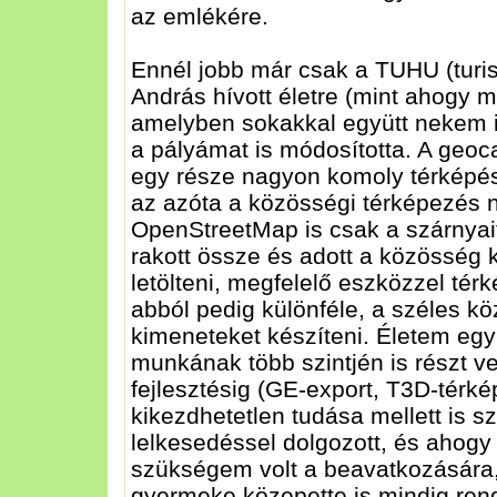
az emlékére.
Ennél jobb már csak a TUHU (turist
András hívott életre (mint ahogy 
amelyben sokakkal együtt nekem i
a pályámat is módosította. A geo
egy része nagyon komoly térképés
az azóta a közösségi térképezés 
OpenStreetMap is csak a szárnyait 
rakott össze és adott a közösség k
letölteni, megfelelő eszközzel térk
abból pedig különféle, a széles kö
kimeneteket készíteni. Életem eg
munkának több szintjén is részt ven
fejlesztésig (GE-export, T3D-térké
kikezdhetetlen tudása mellett is s
lelkesedéssel dolgozott, és ahogy 
szükségem volt a beavatkozására,
gyermeke közepette is mindig rend