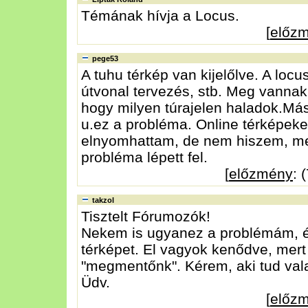
Témának hívja a Locus.
[
előz
pege53
A tuhu térkép van kijelőlve. A loc
útvonal tervezés, stb. Meg vannak 
hogy milyen túrajelen haladok.Más o
u.ez a probléma. Online térképeke
elnyomhattam, de nem hiszem, mer
probléma lépett fel.
[
előzmény
: 
takzol
Tisztelt Fórumozók!
Nekem is ugyanez a problémám, és
térképet. El vagyok kenődve, mert 
"megmentőnk". Kérem, aki tud vala
Üdv.
[
előz