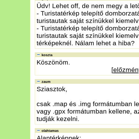
Üdv! Lehet off, de nem megy a le
- Turistatérkép telepítő domborzat
turistautak saját színükkel kieme
- Turistatérkép telepítő domborzat
turistautak saját színükkel kieme
térképeknél. Nálam lehet a hiba?
koszta
Köszönöm.
[
előzmén
zaum
Sziasztok,
csak .map és .img formátumban leh
vagy .gpx formátumban kellene, a
tudják kezelni.
olahtamas
Alaptérképnek: