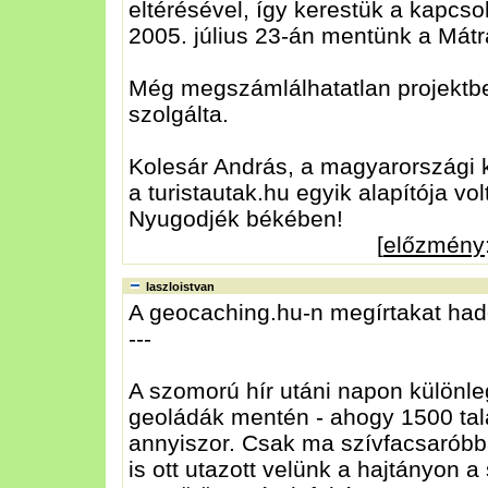
eltérésével, így kerestük a kapcsol
2005. július 23-án mentünk a Mátrá
Még megszámlálhatatlan projektben
szolgálta.
Kolesár András, a magyarországi kö
a turistautak.hu egyik alapítója vol
Nyugodjék békében!
[
előzmény
laszloistvan
A geocaching.hu-n megírtakat hadd
---
A szomorú hír utáni napon különl
geoládák mentén - ahogy 1500 talá
annyiszor. Csak ma szívfacsaróbba
is ott utazott velünk a hajtányon a 