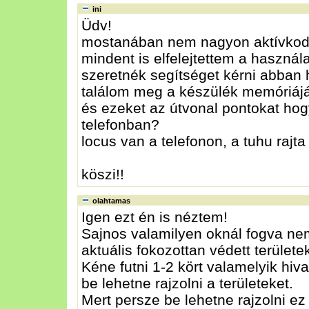
ini
Üdv!
mostanában nem nagyon aktívkodta
mindent is elfelejtettem a használa
szeretnék segítséget kérni abban 
találom meg a készülék memóriáj
és ezeket az útvonal pontokat hog
telefonban?
locus van a telefonon, a tuhu rajta
köszi!!
olahtamas
Igen ezt én is néztem!
Sajnos valamilyen oknál fogva nem
aktuális fokozottan védett területek
Kéne futni 1-2 kört valamelyik hiva
be lehetne rajzolni a területeket.
Mert persze be lehetne rajzolni ez 