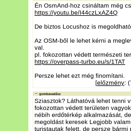
Én OsmAnd-hoz csináltam még csak 
https://youtu.be/I44czLxAZ4Q
De biztos Locushoz is megoldható
Az OSM-ből le lehet kérni a megle
val.
pl. fokozottan védett természeti t
https://overpass-turbo.eu/s/1TAT
Persze lehet ezt még finomítani.
[
előzmény
: 
gombavadász
Sziasztok? Láthatóvá lehet tenni 
fokozottan védett területen vagyo
nébih erdőtérkép alkalmazását, de
megoldást keresek Legjobb valami 
turistautak felett, de persze bármi