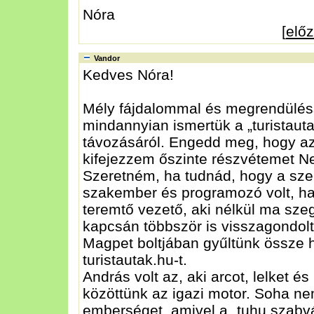
Nóra
[
elő
Vandor
Kedves Nóra!
Mély fájdalommal és megrendüléss
mindannyian ismertük a „turistaut
távozásáról. Engedd meg, hogy az 
kifejezzem őszinte részvétemet N
Szeretném, ha tudnád, hogy a sz
szakember és programozó volt, h
teremtő vezető, aki nélkül ma sz
kapcsán többször is visszagondol
Magpet boltjában gyűltünk össze
turistautak.hu-t.
András volt az, aki arcot, lelket és
közöttünk az igazi motor. Soha nem
emberséget, amivel a „tuhu szabván