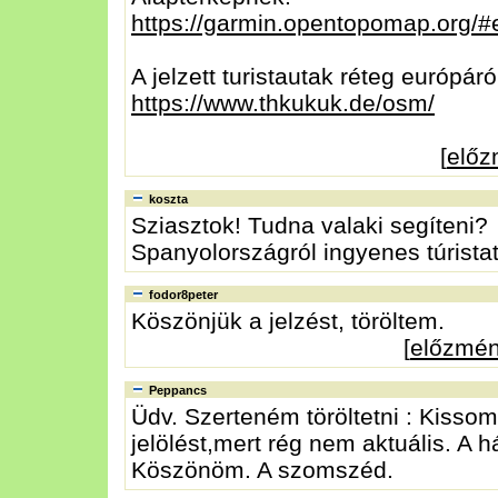
https://garmin.opentopomap.org/#
A jelzett turistautak réteg európáró
https://www.thkukuk.de/osm/
[
elő
koszta
Sziasztok! Tudna valaki segíteni?
Spanyolországról ingyenes túrist
fodor8peter
Köszönjük a jelzést, töröltem.
[
előzmé
Peppancs
Üdv. Szerteném töröltetni : Kisso
jelölést,mert rég nem aktuális. A h
Köszönöm. A szomszéd.