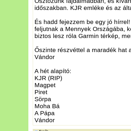
Osztozunk fájdalmadban, és kíván
időszakban. KJR emléke és az ált
És hadd fejezzem be egy jó hírrel!
feljutnak a Mennyek Országába, k
biztos lesz róla Garmin térkép, me
Őszinte részvéttel a maradék hat 
Vándor
A hét alapító:
KJR (RIP)
Magpet
Piret
Sörpa
Moha Bá
A Pápa
Vándor