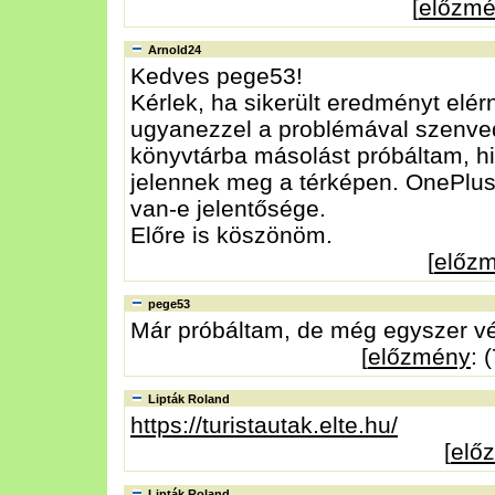
[
előzm
Arnold24
Kedves pege53!
Kérlek, ha sikerült eredményt elé
ugyanezzel a problémával szenvede
könyvtárba másolást próbáltam, hi
jelennek meg a térképen. OnePlu
van-e jelentősége.
Előre is köszönöm.
[
előz
pege53
Már próbáltam, de még egyszer v
[
előzmény
: 
Lipták Roland
https://turistautak.elte.hu/
[
elő
Lipták Roland