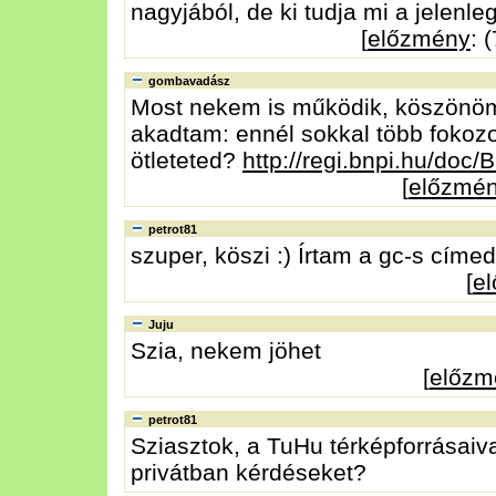
nagyjából, de ki tudja mi a jelenl
[
előzmény
: 
gombavadász
Most nekem is működik, köszönöm! 
akadtam: ennél sokkal több fokozot
ötleteted?
http://regi.bnpi.hu/doc
[
előzmé
petrot81
szuper, köszi :) Írtam a gc-s címed
[
e
Juju
Szia, nekem jöhet
[
előzm
petrot81
Sziasztok, a TuHu térképforrásaiva
privátban kérdéseket?