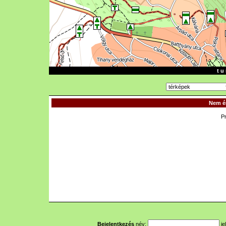
t u 
Nem ér
P
Bejelentkezés
név:
je