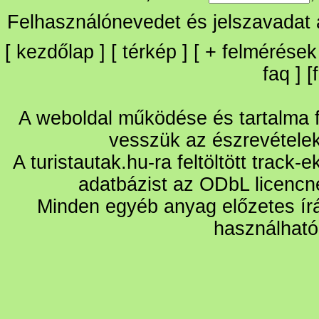
Felhasználónevedet és jelszavadat
[
kezdőlap
] [
térkép
] [
+
felmérések
faq
] [
A weboldal működése és tartalma fo
vesszük az észrevétele
A turistautak.hu-ra feltöltött track-
adatbázist az ODbL licencn
Minden egyéb anyag előzetes írá
használható