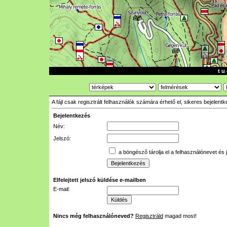
t u 
A fájl csak regisztrált felhasználók számára érhető el, sikeres bejelent
Bejelentkezés
Név:
Jelszó:
a böngésző tárolja el a felhasználónevet és 
Elfelejtett jelszó küldése e-mailben
E-mail:
Nincs még felhasználóneved?
Regisztráld
magad most!