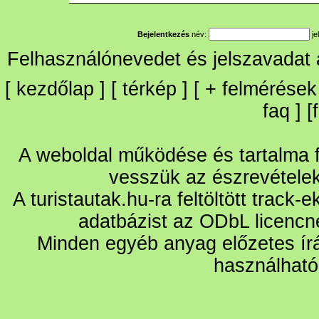
Bejelentkezés
név:
je
Felhasználónevedet és jelszavadat
[
kezdőlap
] [
térkép
] [
+
felmérések
faq
] [
A weboldal működése és tartalma fo
vesszük az észrevétele
A turistautak.hu-ra feltöltött track-
adatbázist az ODbL licencn
Minden egyéb anyag előzetes írá
használható